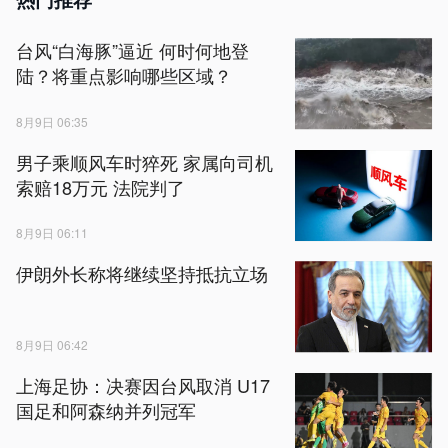
台风“白海豚”逼近 何时何地登
陆？将重点影响哪些区域？
8月9日 06:35
男子乘顺风车时猝死 家属向司机
索赔18万元 法院判了
8月9日 06:11
伊朗外长称将继续坚持抵抗立场
8月9日 06:42
上海足协：决赛因台风取消 U17
国足和阿森纳并列冠军