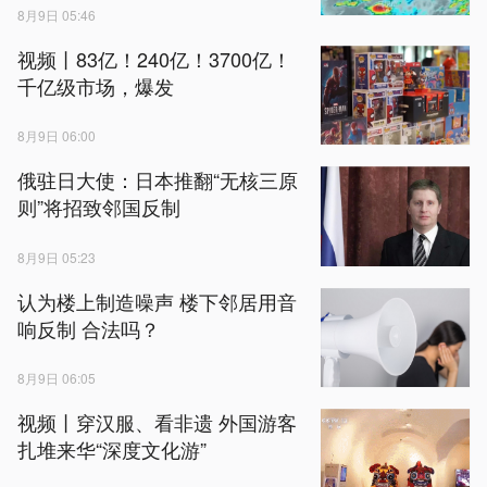
8月9日 05:46
视频丨83亿！240亿！3700亿！
千亿级市场，爆发
8月9日 06:00
俄驻日大使：日本推翻“无核三原
则”将招致邻国反制
8月9日 05:23
认为楼上制造噪声 楼下邻居用音
响反制 合法吗？
8月9日 06:05
视频丨穿汉服、看非遗 外国游客
扎堆来华“深度文化游”