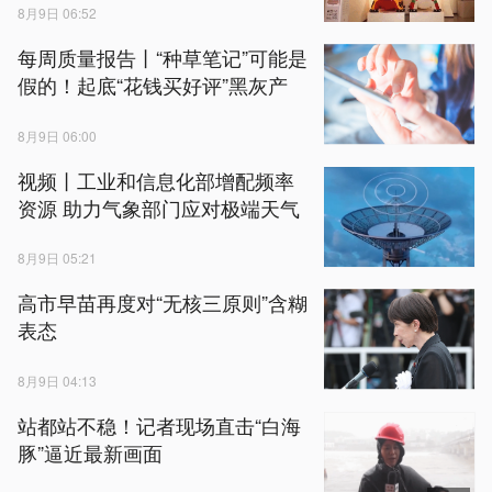
8月9日 06:52
每周质量报告丨“种草笔记”可能是
假的！起底“花钱买好评”黑灰产
8月9日 06:00
视频丨工业和信息化部增配频率
资源 助力气象部门应对极端天气
8月9日 05:21
高市早苗再度对“无核三原则”含糊
表态
8月9日 04:13
站都站不稳！记者现场直击“白海
豚”逼近最新画面