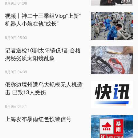
05:36
8月9日 04:08
视频丨神二十三乘组Vlog“上新”
机器人小航在轨“成长”
8月9日 05:03
记者送检10副太阳镜仅1副合格
揭秘劣质太阳镜乱象
8月9日 04:39
俄称边境州遭乌大规模无人机袭
击 已致13人受伤
8月9日 04:41
上海发布暴雨红色预警信号