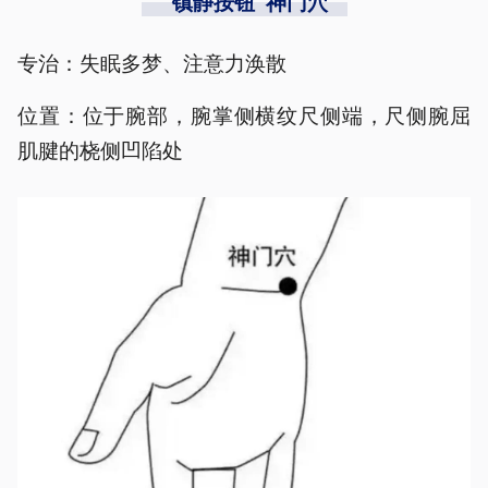
“镇静按钮”神门穴
专治：失眠多梦、注意力涣散
位置：位于腕部，腕掌侧横纹尺侧端，尺侧腕屈
肌腱的桡侧凹陷处