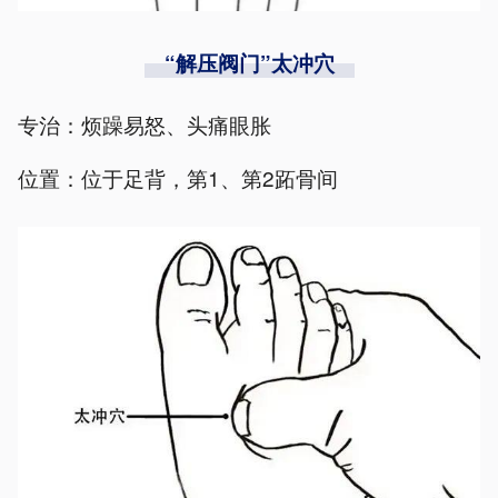
“解压阀门”太冲穴
专治：烦躁易怒、头痛眼胀
位置：位于足背，第1、第2跖骨间