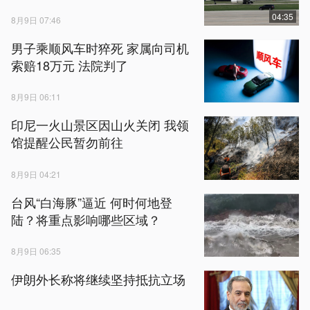
04:35
8月9日 07:46
男子乘顺风车时猝死 家属向司机
索赔18万元 法院判了
8月9日 06:11
印尼一火山景区因山火关闭 我领
馆提醒公民暂勿前往
8月9日 04:21
台风“白海豚”逼近 何时何地登
陆？将重点影响哪些区域？
8月9日 06:35
伊朗外长称将继续坚持抵抗立场