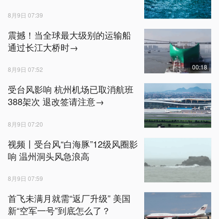
8月9日 07:39
震撼！当全球最大级别的运输船
通过长江大桥时→
00:18
8月9日 07:52
受台风影响 杭州机场已取消航班
388架次 退改签请注意→
8月9日 07:20
视频丨受台风“白海豚”12级风圈影
响 温州洞头风急浪高
8月9日 07:59
首飞未满月就需“返厂升级” 美国
新“空军一号”到底怎么了？