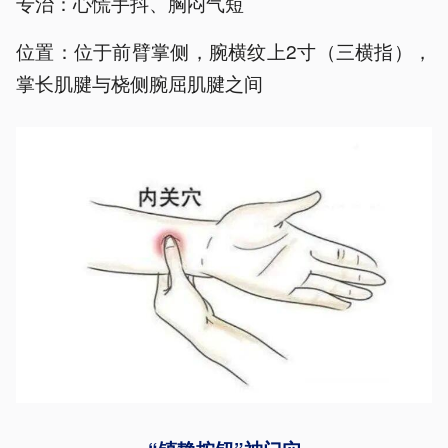
专治：心慌手抖、胸闷气短
位置：位于前臂掌侧，腕横纹上2寸（三横指），
掌长肌腱与桡侧腕屈肌腱之间