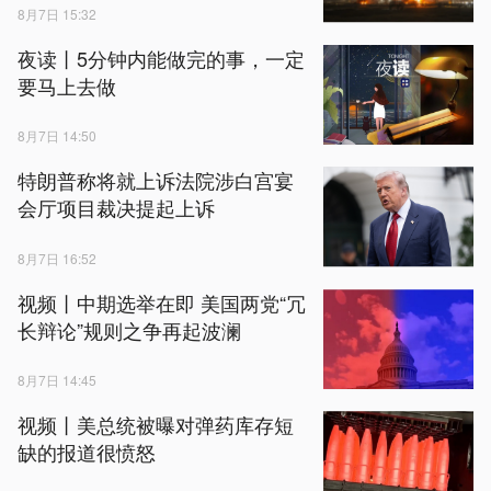
8月7日 15:32
夜读丨5分钟内能做完的事，一定
要马上去做
8月7日 14:50
特朗普称将就上诉法院涉白宫宴
会厅项目裁决提起上诉
8月7日 16:52
视频丨中期选举在即 美国两党“冗
长辩论”规则之争再起波澜
8月7日 14:45
视频丨美总统被曝对弹药库存短
缺的报道很愤怒