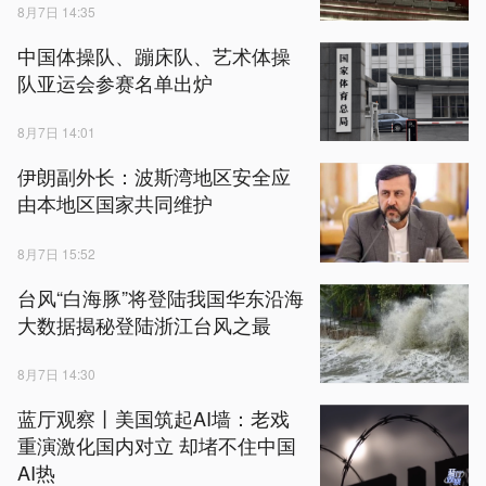
8月7日 14:35
中国体操队、蹦床队、艺术体操
队亚运会参赛名单出炉
8月7日 14:01
伊朗副外长：波斯湾地区安全应
由本地区国家共同维护
8月7日 15:52
台风“白海豚”将登陆我国华东沿海
大数据揭秘登陆浙江台风之最
8月7日 14:30
蓝厅观察丨美国筑起AI墙：老戏
重演激化国内对立 却堵不住中国
AI热