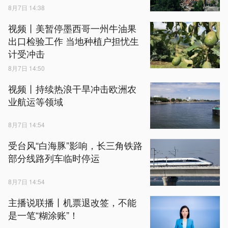
8月7日 14:38
视频丨美暂停墨西哥一州牛油果
出口检验工作 当地种植户担忧生
计受冲击
8月7日 14:50
视频丨持续热浪干旱冲击欧洲农
业航运等领域
8月7日 14:54
受台风“白海豚”影响，长三角铁路
部分线路列车临时停运
8月7日 14:54
主播说联播丨机票退改签，不能
是一笔“糊涂账”！