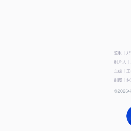
监制丨郑
制片人丨
主编丨王
制图丨林
©20