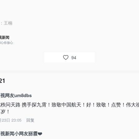
：
王楠
视新闻
用心你放心
94
21
视网友um8dbs
七秩问天路 携手探九霄！致敬中国航天！好！致敬！点赞！伟大
万岁！
月23日 23:05
回复
视新闻小网友丽霞❤️