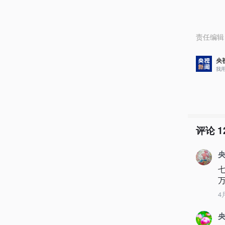
责任编辑
央
我
评论
1
央
4
央