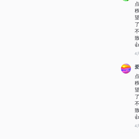

4
爱

4