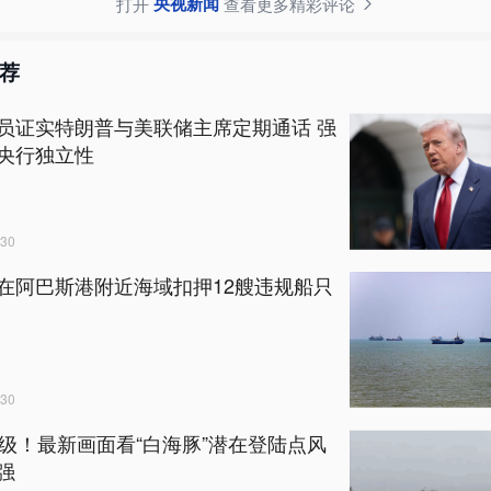
央视新闻
打开
查看更多精彩评论
荐
员证实特朗普与美联储主席定期通话 强
央行独立性
30
在阿巴斯港附近海域扣押12艘违规船只
30
6级！最新画面看“白海豚”潜在登陆点风
强