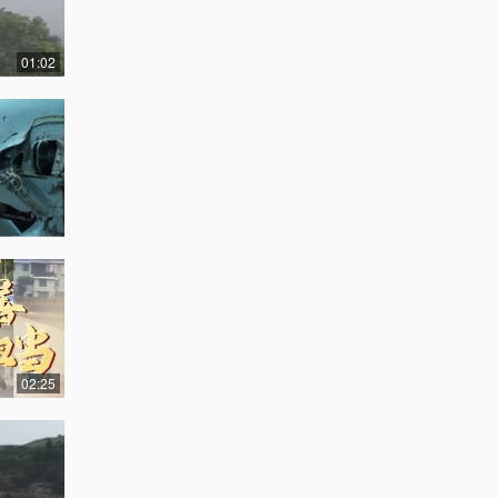
01:02
02:25