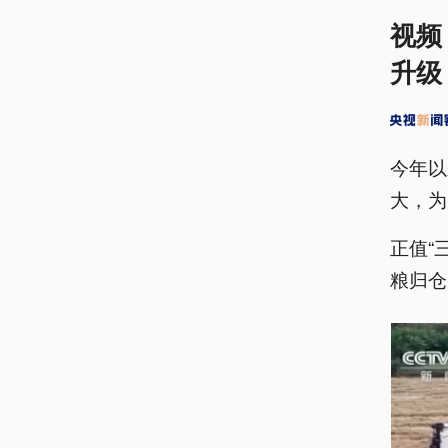
视频
升级
今年以
大，为
正值“
粮归仓