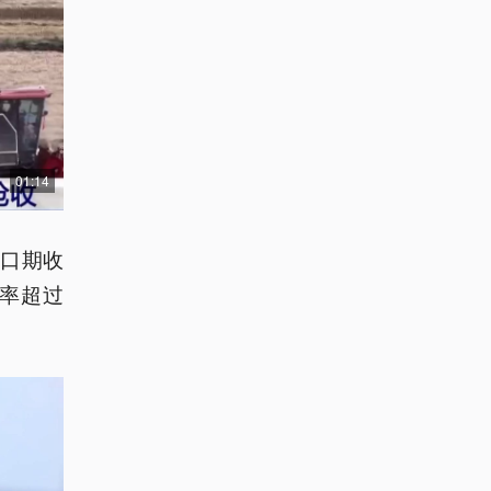
01:14
口期收
率超过