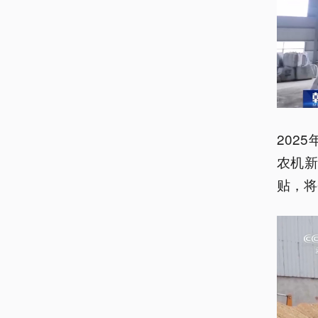
202
农机新
贴，将