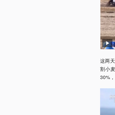
这两
割小
30%