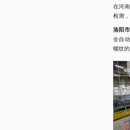
在河
检测，
洛阳市
全自动
螺纹的