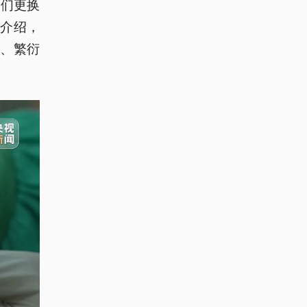
它们更换
谦介绍，
、繁衍