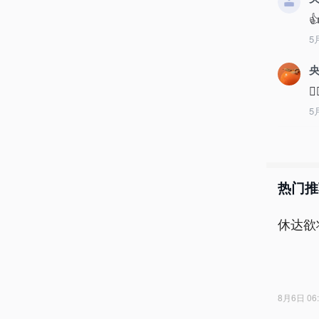

5
央

5
热门推
休达欲
8月6日 06: