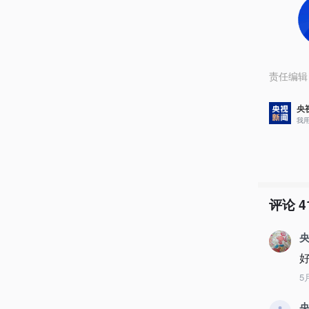
责任编辑
央
我
评论
4
央
5
央