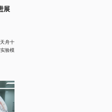
进展
随天舟十
站实验模