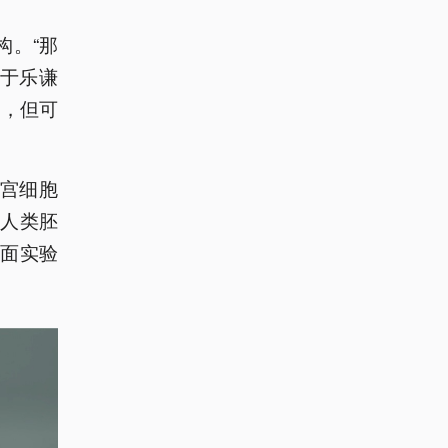
构。“那
”于乐谦
力，但可
子宫细胞
人类胚
面实验