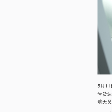
5月1
号货运
航天员