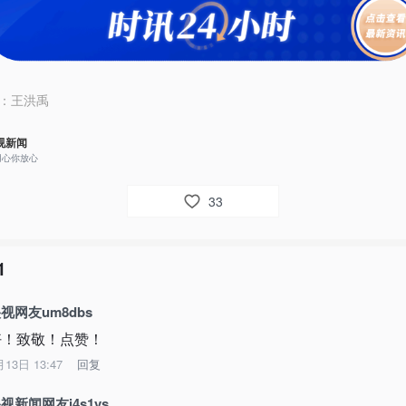
：
王洪禹
视新闻
用心你放心
33
1
视网友um8dbs
好！致敬！点赞！
月13日 13:47
回复
视新闻网友i4s1vs