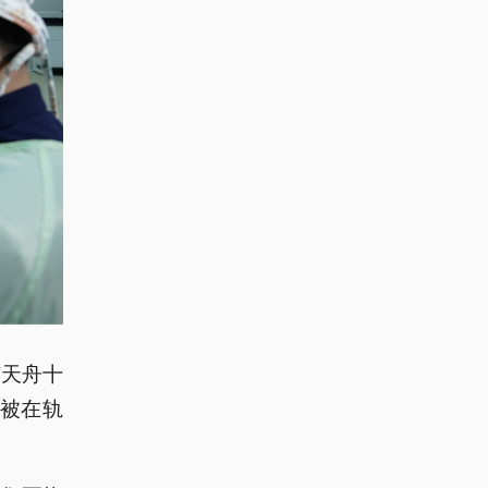
随天舟十
本被在轨