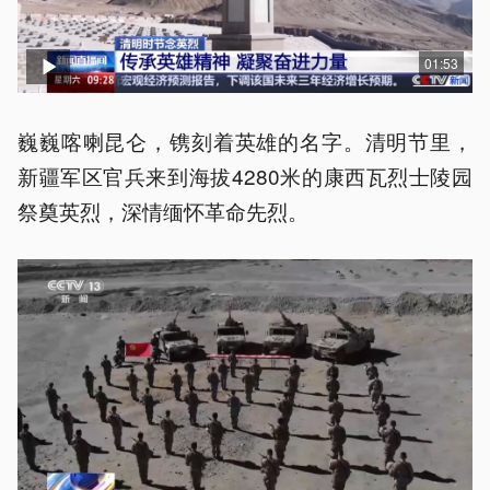
01:53
巍巍喀喇昆仑，镌刻着英雄的名字。清明节里，
新疆军区官兵来到海拔4280米的康西瓦烈士陵园
祭奠英烈，深情缅怀革命先烈。