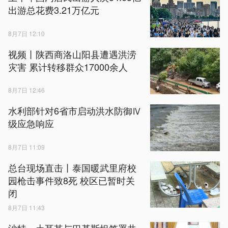
出游总花费3.21万亿元
8月7日 12:10
视频丨陕西商洛山阳县遭遇洪涝
灾害 累计转移群众17000余人
8月7日 12:46
水利部针对6省市启动洪水防御Ⅳ
级应急响应
8月7日 11:09
总台现场直击丨泰国暖武里府校
园枪击事件致8死 校区已暂时关
闭
8月7日 11:43
沙特、土耳其与巴基斯坦签署共