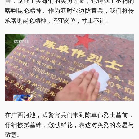
雪，见证了英雄们的英勇无畏，也铸就了不朽的
喀喇昆仑精神。作为新时代边防官兵，我们将传
承喀喇昆仑精神，坚守岗位，寸土不让。
在广西河池，武警官兵们来到陈卓伟烈士墓前，
仔细擦拭墓碑，敬献鲜花，表达对英烈的哀思与
敬意。