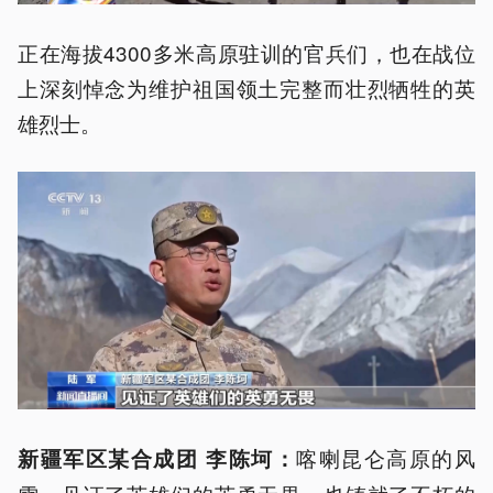
正在海拔4300多米高原驻训的官兵们，也在战位
上深刻悼念为维护祖国领土完整而壮烈牺牲的英
雄烈士。
喀喇昆仑高原的风
新疆军区某合成团 李陈坷：