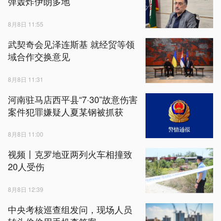
弹轰炸伊朗多地
8月8日 11:55
武契奇会见泽连斯基 就经贸等领
域合作交换意见
8月8日 11:31
河南驻马店西平县“7·30”故意伤害
案件犯罪嫌疑人夏某钢被抓获
8月8日 11:00
视频丨克罗地亚两列火车相撞致
20人受伤
8月8日 12:39
中央考核巡查组发问，现场人员