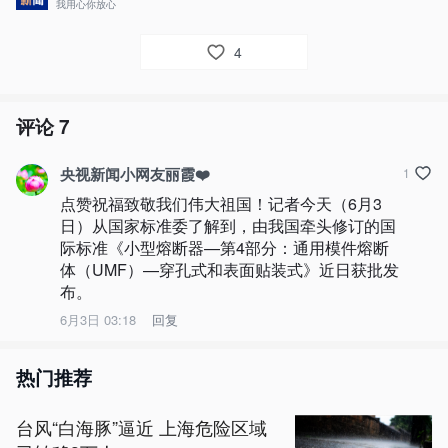
我用心你放心
4
评论
7
央视新闻小网友丽霞❤️
1
点赞祝福致敬我们伟大祖国！记者今天（6月3
日）从国家标准委了解到，由我国牵头修订的国
际标准《小型熔断器—第4部分：通用模件熔断
体（UMF）—穿孔式和表面贴装式》近日获批发
布。
6月3日 03:18
回复
热门推荐
台风“白海豚”逼近 上海危险区域