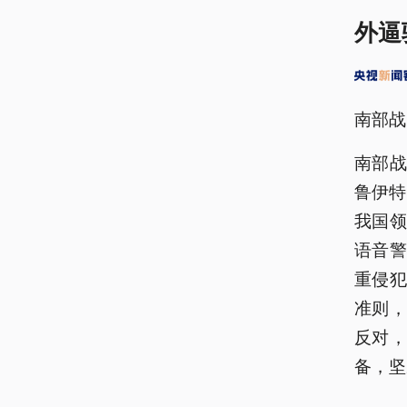
外逼
南部战
南部战
鲁伊特
我国
语音
重侵
准则
反对
备，坚