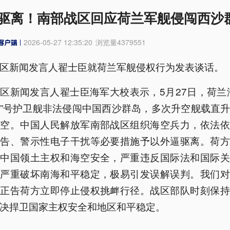
驱离！南部战区回应荷兰军舰侵闯西沙
2026-05-27 12:35:20
浏览量
4379551
区新闻发言人翟士臣就荷兰军舰侵权行为发表谈话。
区新闻发言人翟士臣海军大校表示，5月27日，荷兰
”号护卫舰非法侵闯中国西沙群岛，多次升空舰载直
领空。中国人民解放军南部战区组织海空兵力，依法依
警告、警示性电子干扰等必要措施予以外逼驱离。荷方
犯中国领土主权和海空安全，严重违反国际法和国际关
，严重破坏南海和平稳定，极易引发误解误判。我们对
，正告荷方立即停止侵权挑衅行径。战区部队时刻保持
决捍卫国家主权安全和地区和平稳定。