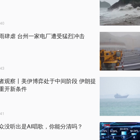
40
雨肆虐 台州一家电厂遭受猛烈冲击
43
者观察丨美伊博弈处于中间阶段 伊朗提
重开新条件
41
观众没听出是AI唱歌，你能分清吗？