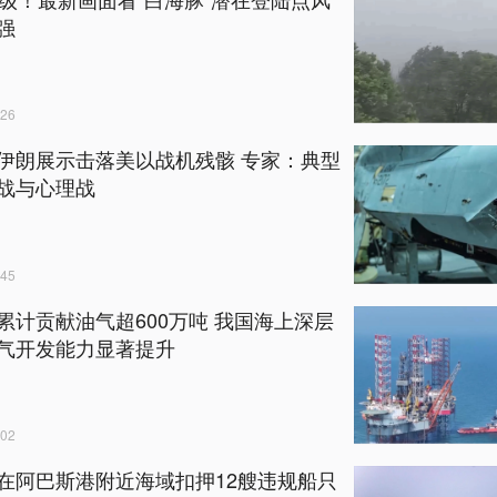
强
26
伊朗展示击落美以战机残骸 专家：典型
战与心理战
45
累计贡献油气超600万吨 我国海上深层
气开发能力显著提升
02
在阿巴斯港附近海域扣押12艘违规船只