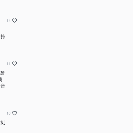
14
保持
11
德鲁
我
语音
10
时刻