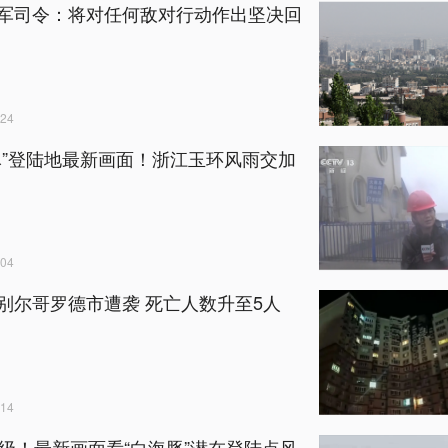
军司令：将对任何敌对行动作出坚决回
24
豚”登陆地最新画面！浙江玉环风雨交加
04
别尔哥罗德市遭袭 死亡人数升至5人
14
6级！最新画面看“白海豚”潜在登陆点风