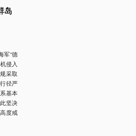
群岛
海军“德
升机侵入
规采取
行径严
系基本
此坚决
高度戒