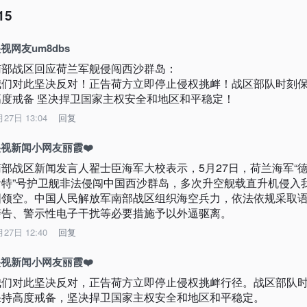
15
视网友um8dbs
南部战区回应荷兰军舰侵闯西沙群岛：

我们对此坚决反对！正告荷方立即停止侵权挑衅！战区部队时刻
高度戒备 坚决捍卫国家主权安全和地区和平稳定！
月27日 13:04
回复
视新闻小网友丽霞❤️
南部战区新闻发言人翟士臣海军大校表示，5月27日，荷兰海军“
伊特”号护卫舰非法侵闯中国西沙群岛，多次升空舰载直升机侵入
国领空。中国人民解放军南部战区组织海空兵力，依法依规采取
警告、警示性电子干扰等必要措施予以外逼驱离。
月27日 12:40
回复
视新闻小网友丽霞❤️
我们对此坚决反对，正告荷方立即停止侵权挑衅行径。战区部队
保持高度戒备，坚决捍卫国家主权安全和地区和平稳定。