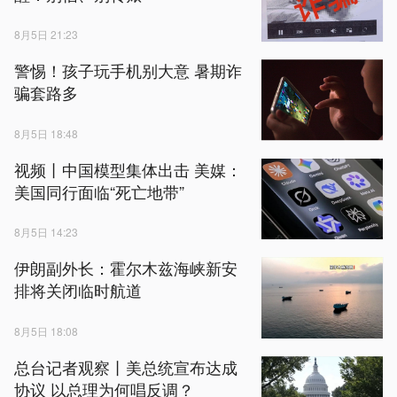
8月5日 21:23
警惕！孩子玩手机别大意 暑期诈
骗套路多
8月5日 18:48
视频丨中国模型集体出击 美媒：
美国同行面临“死亡地带”
8月5日 14:23
伊朗副外长：霍尔木兹海峡新安
排将关闭临时航道
8月5日 18:08
总台记者观察丨美总统宣布达成
协议 以总理为何唱反调？