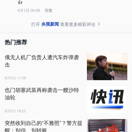
👍
6月1日 00:55
回复
央视新闻
打开
查看更多精彩评论
热门推荐
俄无人机厂负责人遭汽车炸弹袭
击
8月5日 11:08
也门胡塞武装再称袭击一艘沙特
油轮
8月5日 18:22
突然收到自己的“不雅照”？警方提
醒：别信、别转账