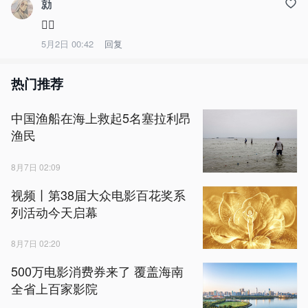
勍
👍🏻
5月2日 00:42
回复
热门推荐
中国渔船在海上救起5名塞拉利昂
渔民
8月7日 02:09
视频丨第38届大众电影百花奖系
列活动今天启幕
8月7日 02:20
500万电影消费券来了 覆盖海南
全省上百家影院