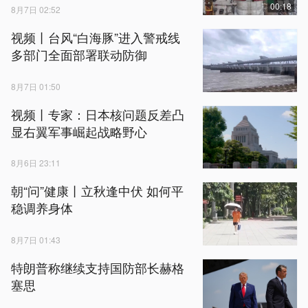
00:18
8月7日 02:52
视频丨台风“白海豚”进入警戒线
多部门全面部署联动防御
8月7日 01:50
视频丨专家：日本核问题反差凸
显右翼军事崛起战略野心
8月6日 23:11
朝“问”健康丨立秋逢中伏 如何平
稳调养身体
8月7日 01:43
特朗普称继续支持国防部长赫格
塞思