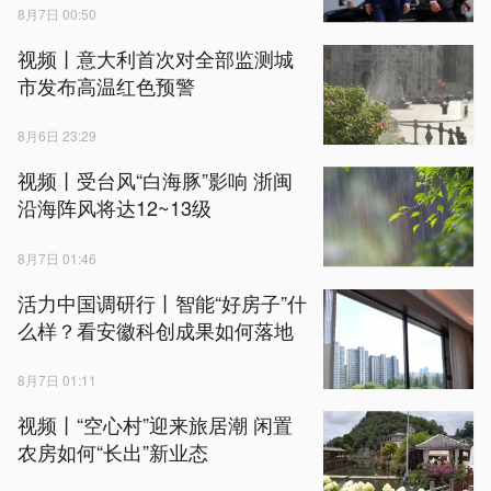
8月7日 00:50
视频丨意大利首次对全部监测城
市发布高温红色预警
8月6日 23:29
视频丨受台风“白海豚”影响 浙闽
沿海阵风将达12~13级
8月7日 01:46
活力中国调研行丨智能“好房子”什
么样？看安徽科创成果如何落地
8月7日 01:11
视频丨“空心村”迎来旅居潮 闲置
农房如何“长出”新业态