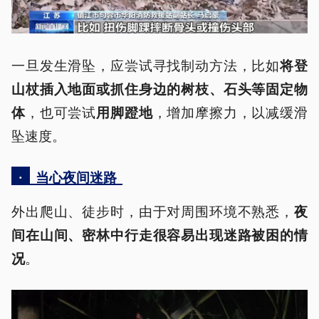
一旦发生滑坠，应尝试寻找制动方法，比如
将登
山杖插入地面或抓住身边的树枝、石头等固定物
，也可尝试
，增加摩擦力，以减缓滑
体
用脚蹬地
坠速度。
·
当心夜间迷路
外出爬山、徒步时，由于对周围环境不熟悉，
夜
间在山间、密林中行走很容易出现迷路被困的情
。
况