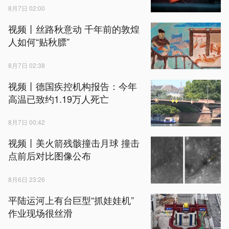
8月7日 02:00
视频丨丝路秋意动 千年前的敦煌
人如何“贴秋膘”
8月7日 02:38
视频丨德国疾控机构报告：今年
高温已致约1.19万人死亡
8月7日 00:42
视频丨美火箭残骸撞击月球 撞击
点前后对比图像公布
8月6日 23:26
平陆运河上有台巨型“抓娃娃机”
作业现场很丝滑