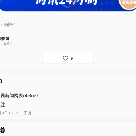
：
杨博任
视新闻
用心你放心
6
0
视新闻网友nb3rc0
关注
月8日 02:31
回复
荐