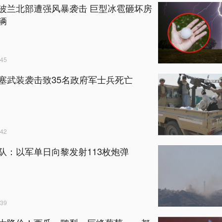
波兰北部遭强风暴袭击 巨型冰雹砸坏房
辆
45
塞武装袭击致35名政府军士兵死亡
42
队：以军单日向黎发射113枚炮弹
39