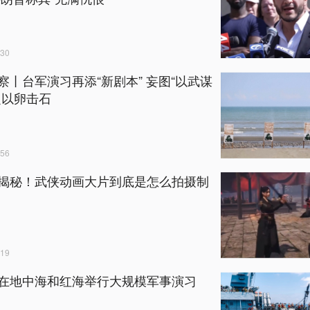
30
察丨台军演习再添“新剧本” 妄图“以武谋
定以卵击石
56
揭秘！武侠动画大片到底是怎么拍摄制
19
在地中海和红海举行大规模军事演习