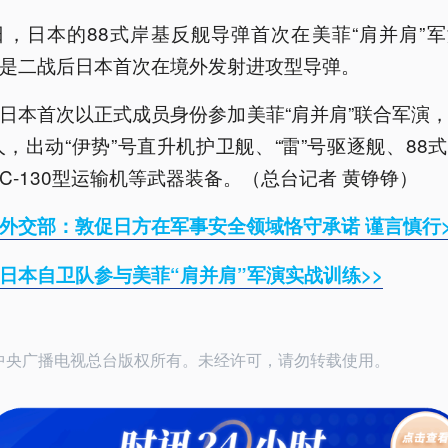
日，日本的88式岸基反舰导弹首次在美菲“肩并肩”
是二战后日本首次在境外发射进攻型导弹。
日本首次以正式成员身份参加美菲“肩并肩”联合军演
0人，出动“伊势”号直升机护卫舰、“雷”号驱逐舰、88
C-130型运输机等武器装备。（总台记者 黄铮铮）
外交部：敦促日方在军事安全领域恪守承诺 谨言慎行>
日本自卫队参与美菲“肩并肩”军演实战训练>>
26中央广播电视总台版权所有。未经许可，请勿转载使用。