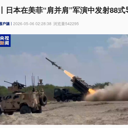
丨日本在美菲“肩并肩”军演中发射88式
2026-05-06 02:28:38
浏览量
542295