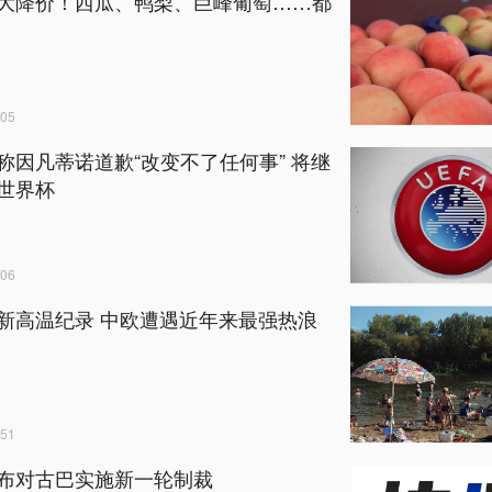
大降价！西瓜、鸭梨、巨峰葡萄……都
05
称因凡蒂诺道歉“改变不了任何事” 将继
世界杯
06
新高温纪录 中欧遭遇近年来最强热浪
51
布对古巴实施新一轮制裁