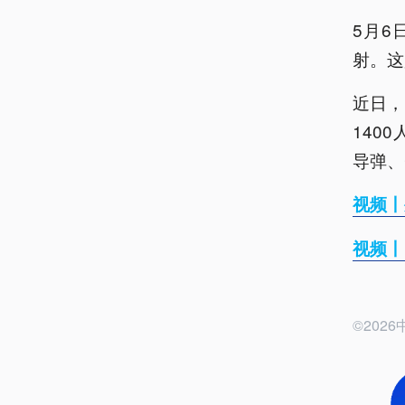
5月6
射。这
近日，
140
导弹、
视频丨
视频丨
©20