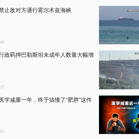
禁止敌对方通行霍尔木兹海峡
40
行政羁押巴勒斯坦未成年人数量大幅增
17
医学减重一年，终于搞懂了“肥胖”这件
31