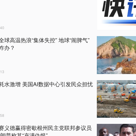
40
全球高温热浪“集体失控” 地球“闹脾气”
咋办？
13
耗水激增 美国AI数据中心引发民众担忧
58
赛义德赢得密歇根州民主党联邦参议员
特朗普称其“充满仇恨”