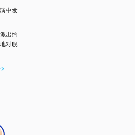
军演中发
，派出约
式地对舰
>