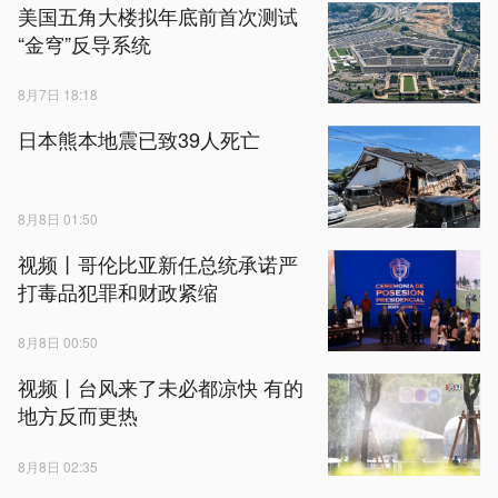
美国五角大楼拟年底前首次测试
“金穹”反导系统
8月7日 18:18
日本熊本地震已致39人死亡
8月8日 01:50
视频丨哥伦比亚新任总统承诺严
打毒品犯罪和财政紧缩
8月8日 00:50
视频丨台风来了未必都凉快 有的
地方反而更热
8月8日 02:35