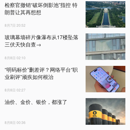
检察官撤销“破坏倒影池”指控 特
朗普让其再想想
8月7日 20:52
玻璃幕墙碎片像瀑布从17楼坠落
三伏天快自查→
8月8日 02:10
“明码标价”删差评？网络平台“职
业刷评”顽疾如何根治
8月8日 02:27
油价、金价、银价，都涨了
8月8日 00:36