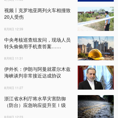
视频丨克罗地亚两列火车相撞致
20人受伤
8月8日 12:39
中央考核巡查组发问，现场人员
转头偷偷用手机查答案……
8月8日 11:31
伊外长：伊朗与阿曼就霍尔木兹
海峡谈判非常接近达成协议
8月8日 11:27
浙江省水利厅将水旱灾害防御
（防台）应急响应提升至Ⅰ级
8月8日 12:23