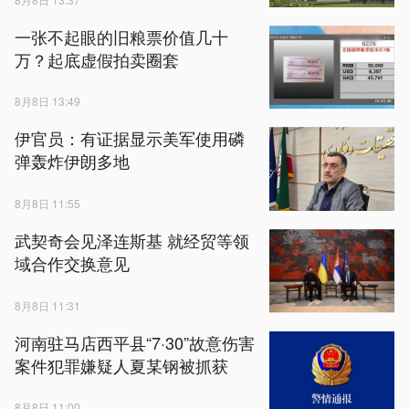
一张不起眼的旧粮票价值几十
万？起底虚假拍卖圈套
8月8日 13:49
伊官员：有证据显示美军使用磷
弹轰炸伊朗多地
8月8日 11:55
武契奇会见泽连斯基 就经贸等领
域合作交换意见
8月8日 11:31
河南驻马店西平县“7·30”故意伤害
案件犯罪嫌疑人夏某钢被抓获
8月8日 11:00