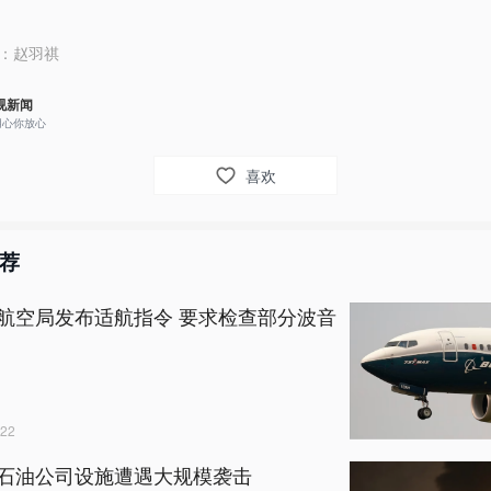
：
赵羽祺
视新闻
用心你放心
喜欢
荐
航空局发布适航指令 要求检查部分波音
22
石油公司设施遭遇大规模袭击