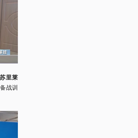
穆苏里莱
备战训