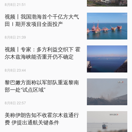
8月8日 21:51
视频丨我国渤海首个千亿方大气
田Ⅰ期开发项目全面投产
8月8日 21:39
视频丨专家：多方利益交织下 霍
尔木兹海峡能否重开仍不确定
8月8日 23:44
黎巴嫩方面称以军部队重返黎南
部一处“试点区域”
8月8日 22:57
美称伊朗告知不收霍尔木兹通行
费 伊提出通航关键条件