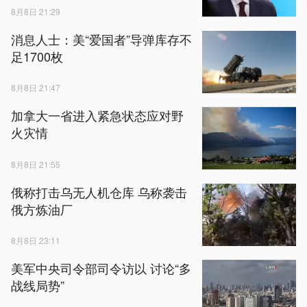
8月8日 21:29
消息人士：美“爱国者”导弹库存不
足1700枚
8月8日 21:47
加拿大一省进入紧急状态应对野
火灾情
8月8日 21:55
俄称打击乌无人机仓库 乌称袭击
俄方炼油厂
8月8日 23:11
美军中央司令部司令访以 讨论“多
战线局势”