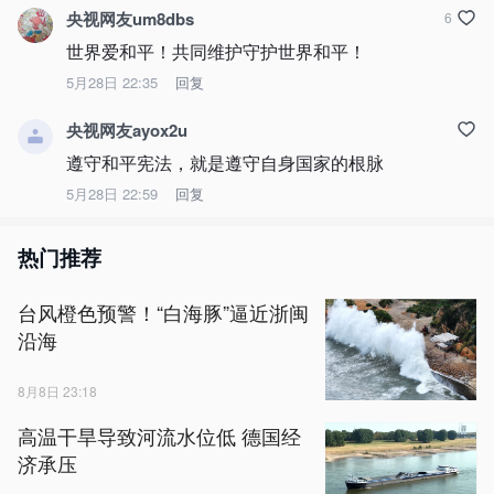
央视网友um8dbs
6
世界爱和平！共同维护守护世界和平！
5月28日 22:35
回复
央视网友ayox2u
遵守和平宪法，就是遵守自身国家的根脉
5月28日 22:59
回复
热门推荐
台风橙色预警！“白海豚”逼近浙闽
沿海
8月8日 23:18
高温干旱导致河流水位低 德国经
济承压