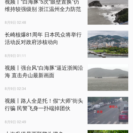
视频丨“白海豚”5次“眼壁置换”仍
维持较强级别 浙江温州全力防范
8月9日 02:48
长崎核爆81周年 日本民众将举行
活动反对政府涉核动向
8月9日 01:11
视频丨强台风“白海豚”逼近浙闽沿
海 直击舟山最新画面
8月9日 02:34
视频丨路人全是托！假“大师”街头
行骗 民警飞身一扑端掉团伙
8月9日 02:49