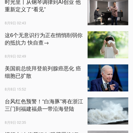
时光里丨从钢琴调律到AI创业 他
重新定义了“看见”
8月9日 02:43
这6个无意识行为正在悄悄削弱你
的抵抗力 快自查→
8月9日 02:49
美国前总统拜登前列腺癌恶化 癌
细胞已扩散
8月8日 15:52
台风红色预警！“白海豚”将在浙江
三门到福建福鼎一带沿海登陆
8月9日 02:35