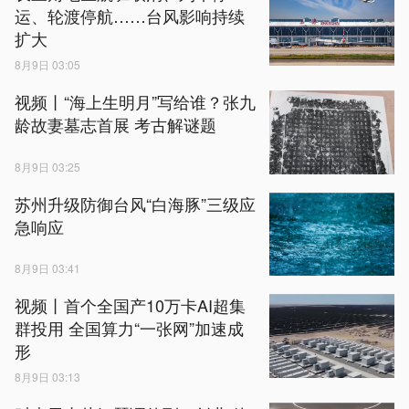
运、轮渡停航……台风影响持续
扩大
8月9日 03:05
视频丨“海上生明月”写给谁？张九
龄故妻墓志首展 考古解谜题
8月9日 03:25
苏州升级防御台风“白海豚”三级应
急响应
8月9日 03:41
视频丨首个全国产10万卡AI超集
群投用 全国算力“一张网”加速成
形
8月9日 03:13