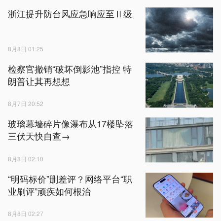
浙江提升防台风应急响应至Ⅱ级
8月8日 01:25
检察官撤销“破坏倒影池”指控 特
朗普让其再想想
8月7日 20:52
玻璃幕墙碎片像瀑布从17楼坠落
三伏天快自查→
8月8日 02:10
“明码标价”删差评？网络平台“职
业刷评”顽疾如何根治
8月8日 02:27