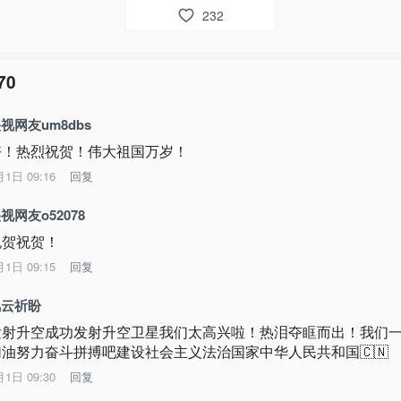
232
70
视网友um8dbs
好！热烈祝贺！伟大祖国万岁！
月1日 09:16
回复
视网友o52078
祝贺祝贺！
月1日 09:15
回复
风云祈盼
发射升空成功发射升空卫星我们太高兴啦！热泪夺眶而出！我们
加油努力奋斗拼搏吧建设社会主义法治国家中华人民共和国🇨🇳
月1日 09:30
回复