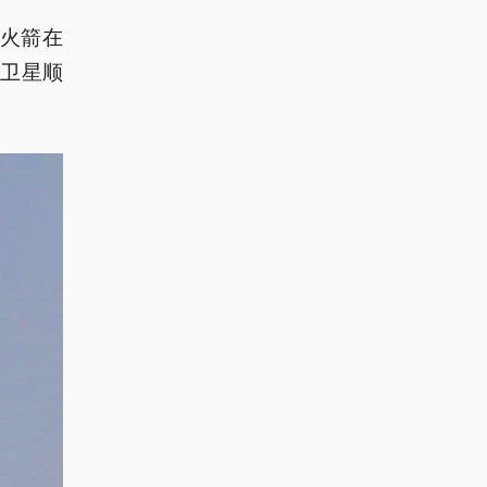
载火箭在
组卫星顺