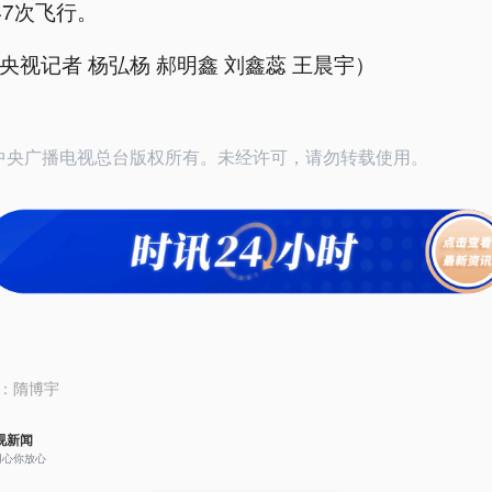
47次飞行。
央视记者 杨弘杨 郝明鑫 刘鑫蕊 王晨宇）
26中央广播电视总台版权所有。未经许可，请勿转载使用。
：
隋博宇
视新闻
用心你放心