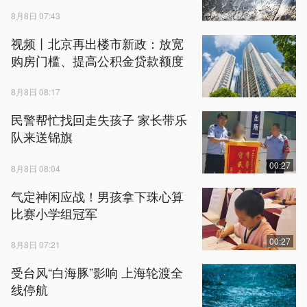
8月8日 07:43
视频丨北京再出楼市新政：放宽
购房门槛、提高公积金贷款额度
8月8日 08:17
民警帮忙找回走失孩子 家长带乐
队来送锦旗
00:27
8月8日 08:04
气定神闲应战！男孩拿下珠心算
比赛小学组冠军
00:27
8月8日 07:21
受台风“白海豚”影响 上海轮渡全
线停航