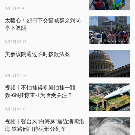
8月8日 08:42
太暖心！烈日下交警喊群众到岗
亭下遮阴
00:34
8月8日 08:16
美参议院通过临时拨款法案
8月8日 07:59
视频丨不怕挂得多就怕挂一颗
轰-6N挂惊雷-1为啥受关注？
8月8日 08:17
视频丨强台风“白海豚”逼近浙闽沿
海 铁路部门停运部分列车