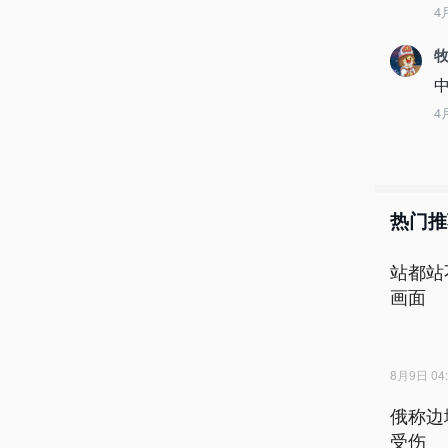
4
4
热门推
站都站
画面
8月9日 04:
俄称边
受伤