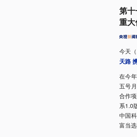
第十
重大
今天（
天路 
在今
五号月
合作项
系1.
中国
富当选