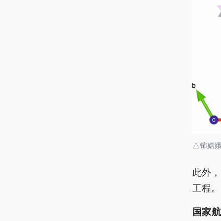
△铈嫦
此外，
工程。
国家航