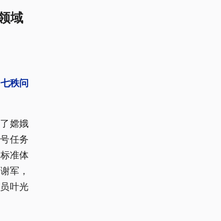
领域
“七秩问
了嫦娥
三号任务
天标准体
师谢军，
员叶光