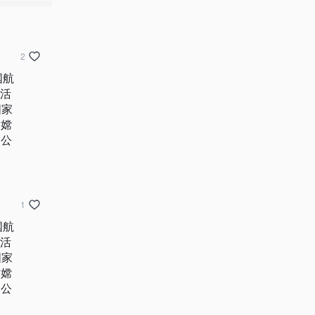
2
国航
场活
国家
铈嫦
遇公
1
国航
场活
国家
铈嫦
遇公