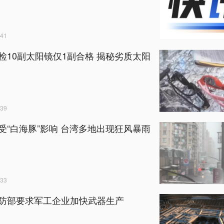
41
检10副太阳镜仅1副合格 揭秘劣质太阳
39
受“白海豚”影响 台湾多地出现狂风暴雨
33
防部要求军工企业加快武器生产