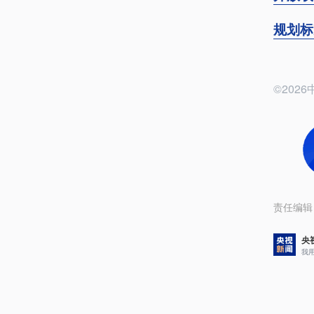
规划标
©20
责任编辑
央
我