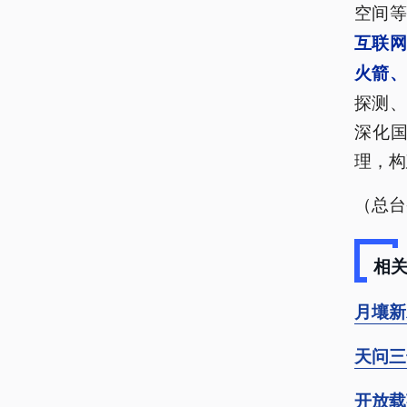
空间
互联
火箭
探测
深化
理，构
（总台
相
月壤新
天问三
开放载