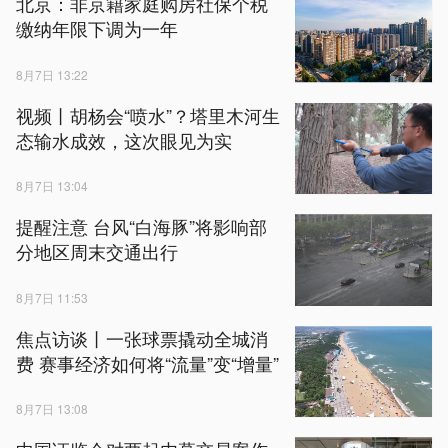
北京：非京籍家庭购房社保个税
缴纳年限下调为一年
8月7日 13:22
视频丨胡杨会“喷水”？塔里木河生
态输水成效，这次眼见为实
8月7日 13:04
提醒注意 台风“白海豚”将影响部
分地区周末交通出行
8月7日 11:53
焦点访谈丨一张球票撬动全城消
费 赛事经济如何将“流量”变“增量”
8月7日 13:08