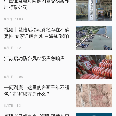
中国证监会对两起内幕交易案作
出行政处罚
8月7日 11:03
视频丨登陆后移动路径存在不确
定性 专家详解台风“白海豚”影响
8月7日 13:21
江苏启动防台风Ⅳ级应急响应
8月7日 12:06
一问到底丨这里的岩画千年不褪
色 “驻颜”秘方是什么？
8月7日 13:31
福建省泉州市委书记张毅恭被查