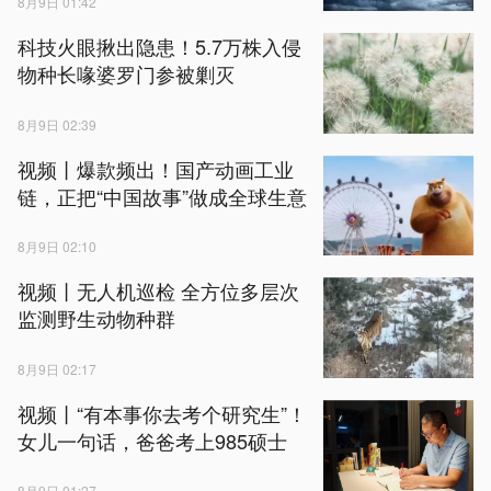
8月9日 01:42
科技火眼揪出隐患！5.7万株入侵
物种长喙婆罗门参被剿灭
8月9日 02:39
视频丨爆款频出！国产动画工业
链，正把“中国故事”做成全球生意
8月9日 02:10
视频丨无人机巡检 全方位多层次
监测野生动物种群
8月9日 02:17
视频丨“有本事你去考个研究生”！
女儿一句话，爸爸考上985硕士
8月9日 01:27