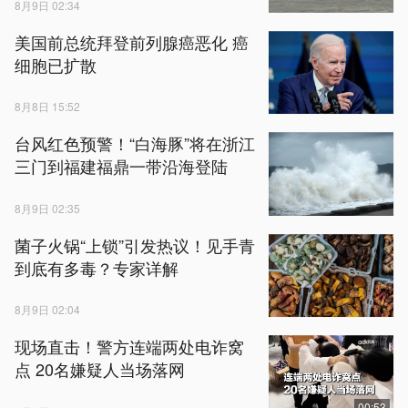
8月9日 02:34
美国前总统拜登前列腺癌恶化 癌
细胞已扩散
8月8日 15:52
台风红色预警！“白海豚”将在浙江
三门到福建福鼎一带沿海登陆
8月9日 02:35
菌子火锅“上锁”引发热议！见手青
到底有多毒？专家详解
8月9日 02:04
现场直击！警方连端两处电诈窝
点 20名嫌疑人当场落网
00:53