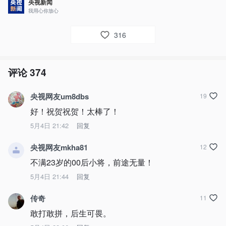
央视新闻
我用心你放心
316
评论
374
央视网友um8dbs
19
好！祝贺祝贺！太棒了！
5月4日 21:42
回复
央视网友mkha81
12
不满23岁的00后小将，前途无量！
5月4日 21:44
回复
传奇
11
敢打敢拼，后生可畏。