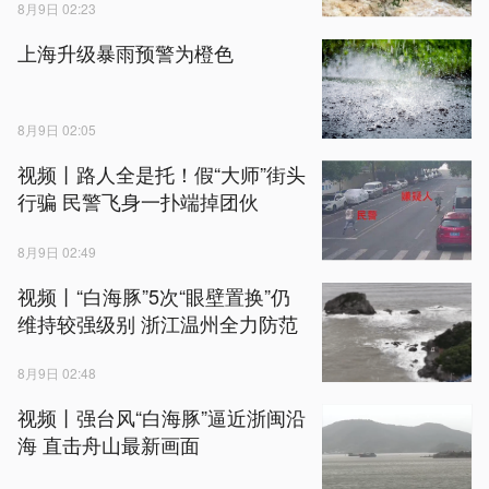
8月9日 02:23
上海升级暴雨预警为橙色
8月9日 02:05
视频丨路人全是托！假“大师”街头
行骗 民警飞身一扑端掉团伙
8月9日 02:49
视频丨“白海豚”5次“眼壁置换”仍
维持较强级别 浙江温州全力防范
8月9日 02:48
视频丨强台风“白海豚”逼近浙闽沿
海 直击舟山最新画面