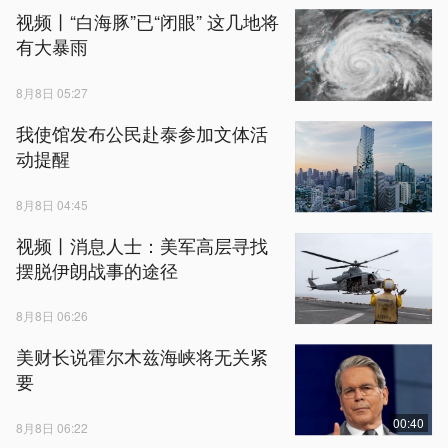
视频丨“白海豚”已“闭眼” 这几地将
有大暴雨
8月8日 05:27
我使馆发布公民赴泰参加文体活
动提醒
8月8日 04:45
视频丨消息人士：美军高层寻找
摆脱伊朗战事的途径
8月8日 06:26
美财长说霍尔木兹海峡将无关紧
要
00:40
8月8日 06:22