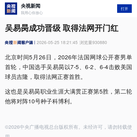
央视新闻
打开
我用心你放心
吴易昺成功晋级 取得法网开门红
2026-05-25 18:21:45
浏览量
930880
北京时间5月26日，2026年法国网球公开赛男单
首轮，中国选手吴易昺以7-5、6-2、6-4击败美国
球员吉隆，取得法网正赛首胜。
这也是吴易昺职业生涯大满贯正赛第5胜，第二轮
他将对阵10号种子科博利。
©2026中央广播电视总台版权所有。未经许可，请勿转载使
用。