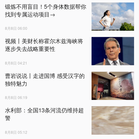
锻炼不用盲目！5个身体数据帮你
找到专属运动项目→
8月8日 06:00
视频丨美财长称霍尔木兹海峡将
逐步失去战略重要性
8月8日 04:21
曹岩说说丨走进国博 感受汉字的
独特魅力
8月8日 06:19
水利部：全国13条河流仍维持超
警
8月8日 05:12