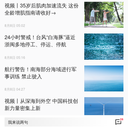
视频丨35岁后肌肉加速流失 这份
全龄增肌指南请收好→
8月8日 05:02
24小时警戒！台风“白海豚”逼近
浙闽多地停工、停运、停航
8月8日 05:16
航行警告！南海部分海域进行军
事训练 禁止驶入
8月8日 04:27
视频丨从深海到外空 中国科技创
新力量密集上新
26
8月8日 05:54
我来说两句