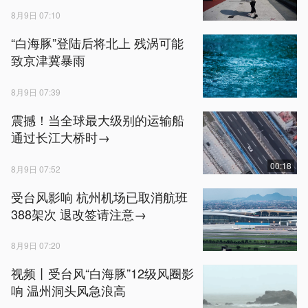
8月9日 07:10
“白海豚”登陆后将北上 残涡可能
致京津冀暴雨
8月9日 07:39
震撼！当全球最大级别的运输船
通过长江大桥时→
00:18
8月9日 07:52
受台风影响 杭州机场已取消航班
388架次 退改签请注意→
8月9日 07:20
视频丨受台风“白海豚”12级风圈影
响 温州洞头风急浪高