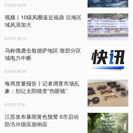
8月9日 06:58
视频丨10级风圈逼近福鼎 沿海区
域风浪加大
8月9日 06:13
乌称俄袭击敖德萨地区 致部分区
域电力中断
8月9日 06:49
每周质量报告丨记者调查市场乱
象：别让太阳镜变“伤眼镜”
8月9日 07:41
江苏发布暴雨黄色预警 6市启动
防汛Ⅲ级应急响应