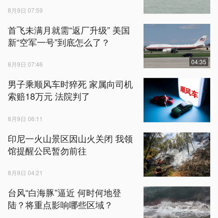
8月9日 07:59
首飞未满月就需“返厂升级” 美国
新“空军一号”到底怎么了？
04:35
8月9日 07:46
男子乘顺风车时猝死 家属向司机
索赔18万元 法院判了
8月9日 06:11
印尼一火山景区因山火关闭 我领
馆提醒公民暂勿前往
8月9日 04:21
台风“白海豚”逼近 何时何地登
陆？将重点影响哪些区域？