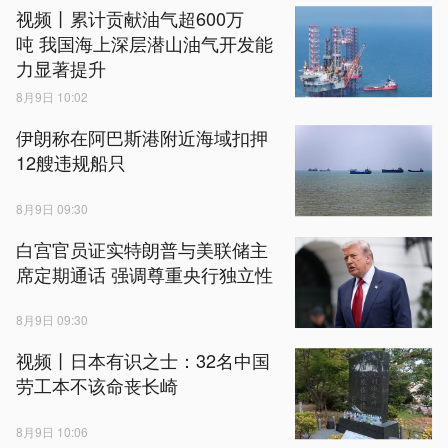
视频丨累计贡献油气超600万
吨 我国海上深层潜山油气开发能
力显著提升
8月9日 10:02
伊朗称在阿巴斯港附近海域扣押
12艘违规船只
8月9日 09:30
白宫官员证实特朗普与美联储主
席定期通话 强调尊重央行独立性
8月9日 09:30
视频丨日本有识之士：32名中国
劳工本不该命丧长崎
8月9日 10:06