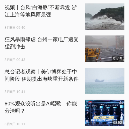
视频丨台风“白海豚”不断靠近 浙
江上海等地风雨最强
8月9日 09:40
狂风暴雨肆虐 台州一家电厂遭受
猛烈冲击
01:10
8月9日 09:43
总台记者观察丨美伊博弈处于中
间阶段 伊朗提出海峡重开新条件
8月9日 10:41
90%观众没听出是AI唱歌，你能
分清吗？
08:52
8月9日 10:11