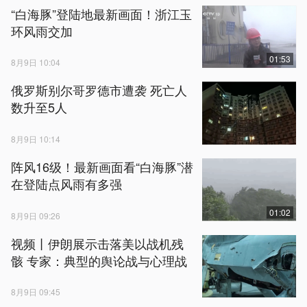
“白海豚”登陆地最新画面！浙江玉
环风雨交加
01:53
8月9日 10:04
俄罗斯别尔哥罗德市遭袭 死亡人
数升至5人
8月9日 10:14
阵风16级！最新画面看“白海豚”潜
在登陆点风雨有多强
01:02
8月9日 09:26
视频丨伊朗展示击落美以战机残
骸 专家：典型的舆论战与心理战
8月9日 09:45