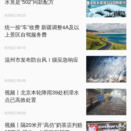
水竟是“502”同款配方
01:29
8月8日 09:25
统一按“车”收费 新疆调整4A及以
上景区自驾服务费
8月8日 09:10
温州市发布防台风Ⅰ级应急响应
8月8日 09:49
视频丨北京本轮降雨39处积滞水
点已高效处置
8月8日 09:59
视频丨隔20米开“高仿”奶茶店判赔