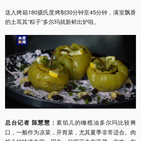
送入烤箱180摄氏度烤制30分钟至45分钟，满室飘香
的土耳其“粽子”多尔玛就新鲜出炉啦。
素馅儿的橄榄油多尔玛比较爽
总台记者 陈慧慧：
口，一般作为凉菜，开胃菜，尤其夏季非常适合。肉