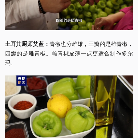
青椒也分雌雄，三瓣的是雄青椒，
土耳其厨师
艾蓝：
四瓣的是雌青椒。雌青椒皮薄一点更适合制作多尔
玛。