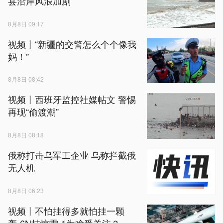
县沿岸风浪加剧
8月8日 09:17
视频丨“新疆的交警怎么个个像我
妈！”
8月8日 08:42
视频丨西班牙监控社媒帖文 警惕
再现“偷渡潮”
8月8日 08:18
俄称打击乌军工企业 乌称拦截俄
无人机
8月8日 06:23
视频丨不怕挂得多就怕挂一颗
轰-6N挂惊雷-1为啥受关注？