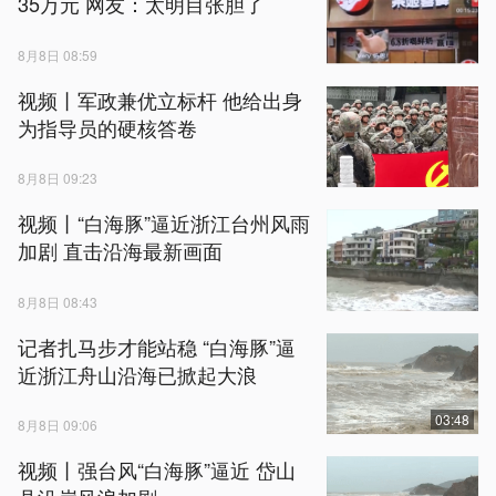
35万元 网友：太明目张胆了
8月8日 08:59
视频丨军政兼优立标杆 他给出身
为指导员的硬核答卷
8月8日 09:23
视频丨“白海豚”逼近浙江台州风雨
加剧 直击沿海最新画面
8月8日 08:43
记者扎马步才能站稳 “白海豚”逼
近浙江舟山沿海已掀起大浪
03:48
8月8日 09:06
视频丨强台风“白海豚”逼近 岱山