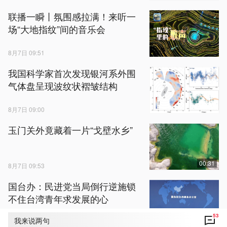
联播一瞬丨氛围感拉满！来听一
场“大地指纹”间的音乐会
8月7日 09:51
我国科学家首次发现银河系外围
气体盘呈现波纹状褶皱结构
8月7日 09:00
玉门关外竟藏着一片“戈壁水乡”
00:31
8月7日 09:53
国台办：民进党当局倒行逆施锁
不住台湾青年求发展的心
53
我来说两句
8月7日 08:20