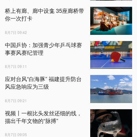
桥上有廊、廊中设龛 35座廊桥带
你一次打卡
8月7日 09:42
中国乒协：加强青少年乒乓球赛
事赛风赛纪管理
8月7日 09:11
应对台风“白海豚” 福建提升防台
风应急响应为三级
8月7日 09:21
视频丨一根比头发丝还细的线，
描出千年文物的“脉搏”
8月7日 09:05