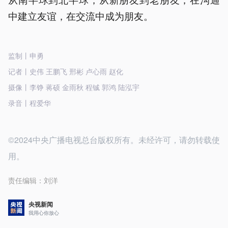
中建立友谊，在交流中成为朋友。
监制丨申勇
记者丨史伟 王鹏飞 邢彬 卢心雨 赵化
摄像丨李铮 蒋硕 金雨秋 程铖 郭鸿 陆泓宇
录音丨程爱华
©2024中央广播电视总台版权所有。未经许可，请勿转载使
用。
责任编辑：
刘洋
央视新闻
我用心你放心