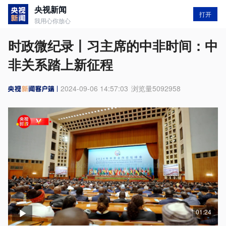
央视新闻
打开
我用心你放心
时政微纪录丨习主席的中非时间：中
非关系踏上新征程
2024-09-06 14:57:03
浏览量
5092958
01:24