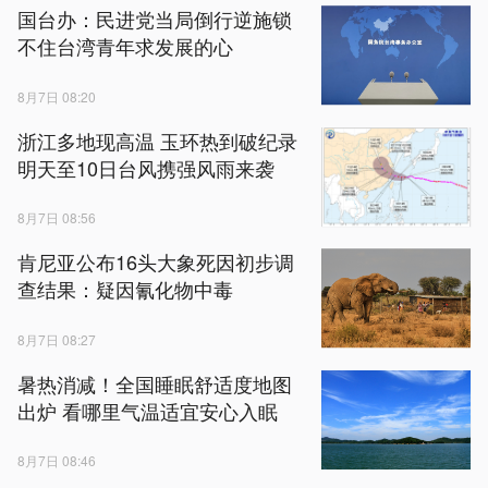
国台办：民进党当局倒行逆施锁
不住台湾青年求发展的心
8月7日 08:20
浙江多地现高温 玉环热到破纪录
明天至10日台风携强风雨来袭
8月7日 08:56
肯尼亚公布16头大象死因初步调
查结果：疑因氰化物中毒
8月7日 08:27
暑热消减！全国睡眠舒适度地图
出炉 看哪里气温适宜安心入眠
8月7日 08:46