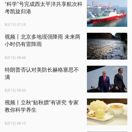
“科学”号完成西太平洋共享航次科
考凯旋归港
8月7日 07:19
视频丨北京多地现强降雨 未来两
小时仍有雷阵雨
8月7日 08:46
特朗普否认对美防长赫格塞思不
满
8月7日 06:43
视频丨立秋“贴秋膘”有讲究 专家
教你科学养生
8月7日 08:10