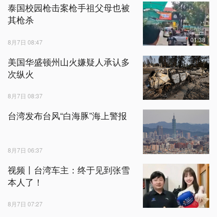
泰国校园枪击案枪手祖父母也被
其枪杀
01:38
8月7日 08:47
美国华盛顿州山火嫌疑人承认多
次纵火
8月7日 08:37
台湾发布台风“白海豚”海上警报
8月7日 06:37
视频丨台湾车主：终于见到张雪
本人了！
8月7日 07:27