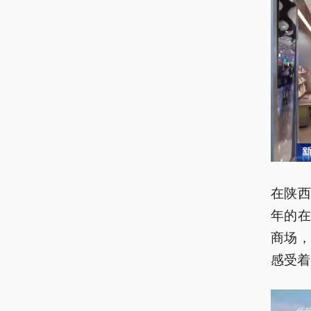
在陕
年的
商场
感受着