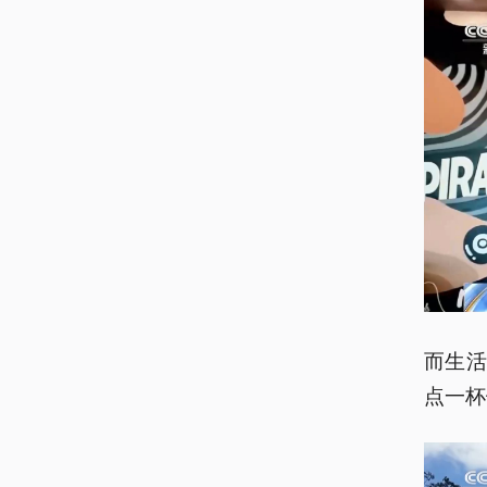
而生
点一杯