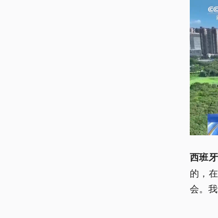
西班牙
的，
会。我