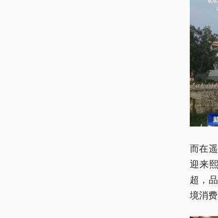
而在
迎来
超，
境消费