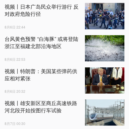
视频丨日本广岛民众举行游行 反
对政府危险行径
8月6日 22:44
台风黄色预警 “白海豚” 或将登陆
浙江至福建北部沿海地区
8月6日 22:53
视频丨特朗普：美国某些弹药供
应相对紧张
8月6日 20:32
视频丨雄安新区至商丘高速铁路
河北段开始按图行车试验
8月7日 00:30