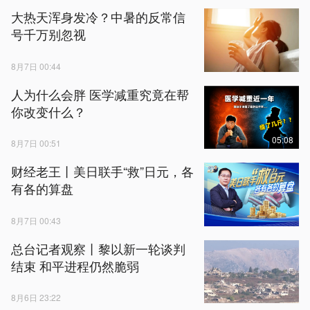
大热天浑身发冷？中暑的反常信
号千万别忽视
8月7日 00:44
人为什么会胖 医学减重究竟在帮
你改变什么？
05:08
8月7日 00:51
财经老王丨美日联手“救”日元，各
有各的算盘
8月7日 00:43
总台记者观察丨黎以新一轮谈判
结束 和平进程仍然脆弱
8月6日 23:22