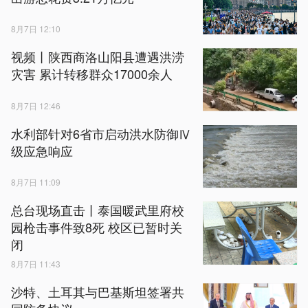
8月7日 12:10
视频丨陕西商洛山阳县遭遇洪涝
灾害 累计转移群众17000余人
8月7日 12:46
水利部针对6省市启动洪水防御Ⅳ
级应急响应
8月7日 11:09
总台现场直击丨泰国暖武里府校
园枪击事件致8死 校区已暂时关
闭
8月7日 11:43
沙特、土耳其与巴基斯坦签署共