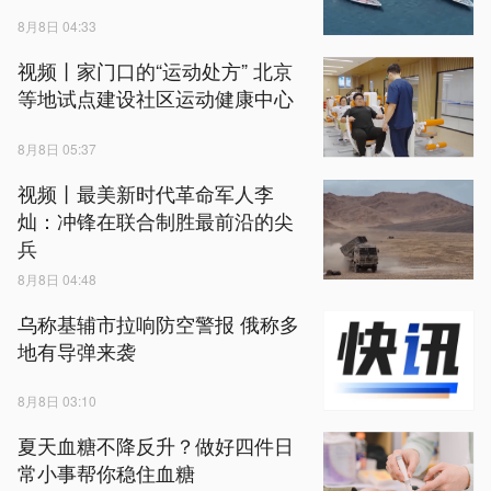
8月8日 04:33
视频丨家门口的“运动处方” 北京
等地试点建设社区运动健康中心
8月8日 05:37
视频丨最美新时代革命军人李
灿：冲锋在联合制胜最前沿的尖
兵
8月8日 04:48
乌称基辅市拉响防空警报 俄称多
地有导弹来袭
8月8日 03:10
夏天血糖不降反升？做好四件日
常小事帮你稳住血糖