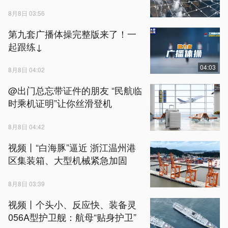
8月8日 03:56
第九套广播体操完整版来了！一
起跟练↓
04:03
8月8日 04:02
@出门总忘带证件的朋友 “民航临
时乘机证明”让你丝滑登机
8月8日 04:42
视频丨“白海豚”逼近 浙江温州港
区集装箱、大型机械紧急加固
8月8日 03:39
视频丨个头小、反应快、装备灵
056A型护卫舰：航母“贴身护卫”