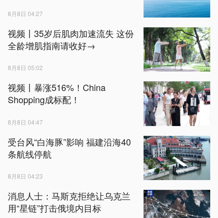
8月8日 04:27
视频丨35岁后肌肉加速流失 这份
全龄增肌指南请收好→
8月8日 05:02
视频丨暴涨516%！China
Shopping成标配！
8月8日 04:47
受台风“白海豚”影响 福建沿海40
条航线停航
8月8日 04:23
消息人士：马斯克拒绝让乌克兰
用“星链”打击俄境内目标