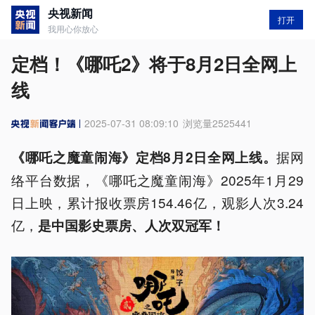
央视新闻
打开
我用心你放心
定档！《哪吒2》将于8月2日全网上
线
2025-07-31 08:09:10
浏览量
2525441
据网
《哪吒之
魔童
闹海》定
档
8月2日全网上线。
络平台数据，《哪吒之魔童闹海》2025年1月29
日上映，累计报收票房154.46亿，观影人次3.24
亿，
是中国影史票房、人次双冠军！