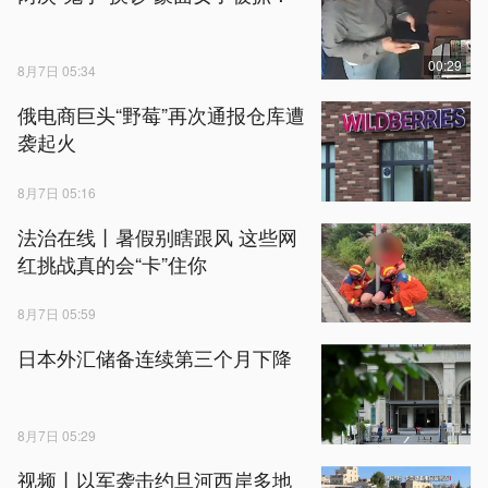
00:29
8月7日 05:34
俄电商巨头“野莓”再次通报仓库遭
袭起火
8月7日 05:16
法治在线丨暑假别瞎跟风 这些网
红挑战真的会“卡”住你
8月7日 05:59
日本外汇储备连续第三个月下降
8月7日 05:29
视频丨以军袭击约旦河西岸多地