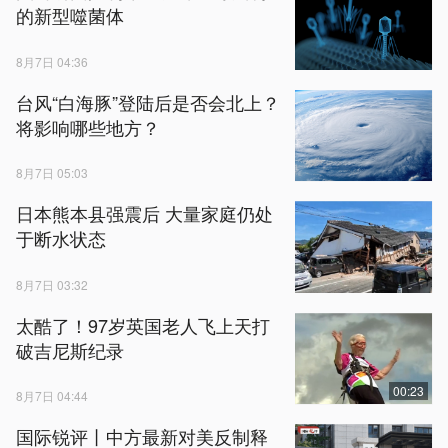
的新型噬菌体
8月7日 04:36
台风“白海豚”登陆后是否会北上？
将影响哪些地方？
8月7日 05:03
日本熊本县强震后 大量家庭仍处
于断水状态
8月7日 03:32
太酷了！97岁英国老人飞上天打
破吉尼斯纪录
00:23
8月7日 04:44
国际锐评丨中方最新对美反制释