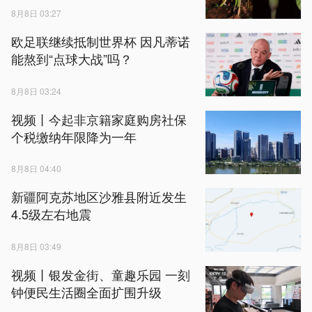
8月8日 03:27
欧足联继续抵制世界杯 因凡蒂诺
能熬到“点球大战”吗？
8月8日 03:24
视频丨今起非京籍家庭购房社保
个税缴纳年限降为一年
8月8日 04:40
新疆阿克苏地区沙雅县附近发生
4.5级左右地震
8月8日 03:49
视频丨银发金街、童趣乐园 一刻
钟便民生活圈全面扩围升级