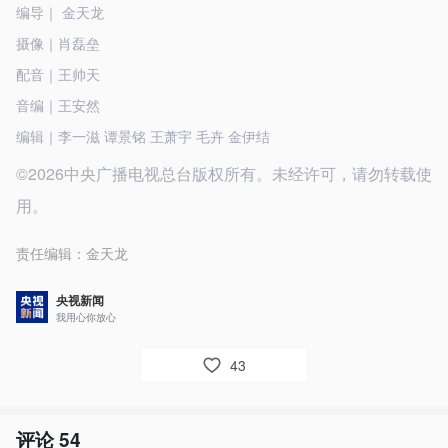
编导｜ 金天龙
摄像｜肖磊垒
配音｜王帅天
音编｜王安然
编辑｜李一滋 谭景铭 王萧宇 毛卉 金伊结
©2026中央广播电视总台版权所有。未经许可，请勿转载使
用。
责任编辑：
金天龙
央视新闻
我用心你放心
43
评论
54