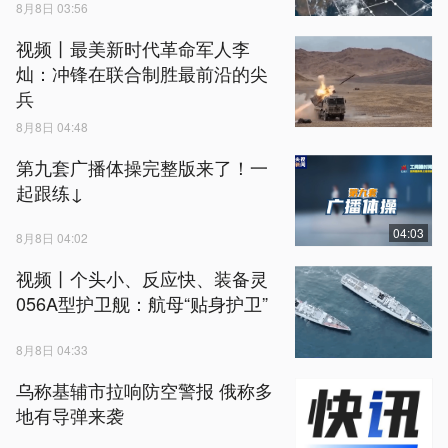
8月8日 03:56
视频丨最美新时代革命军人李
灿：冲锋在联合制胜最前沿的尖
兵
8月8日 04:48
第九套广播体操完整版来了！一
起跟练↓
04:03
8月8日 04:02
视频丨个头小、反应快、装备灵
056A型护卫舰：航母“贴身护卫”
8月8日 04:33
乌称基辅市拉响防空警报 俄称多
地有导弹来袭