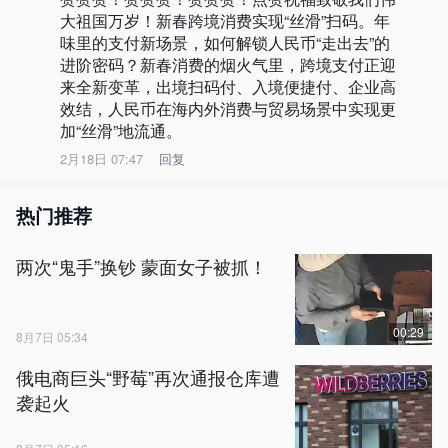
大祖国万岁！新春跨境消费实现“丝滑”扫码。年
味里的支付新场景，如何解锁人民币“走出去”的
进阶密码？新春消费的烟火气里，跨境支付正迎
来全新变革，出境扫码付、入境便捷付、企业高
效结，人民币在海内外消费与贸易场景中实现更
加“丝滑”地流通。
2月18日 07:47
回复
热门推荐
两次“鬼手”换钞 蒙面女子被抓！
00:29
8月7日 05:34
俄电商巨头“野莓”再次通报仓库遭
袭起火