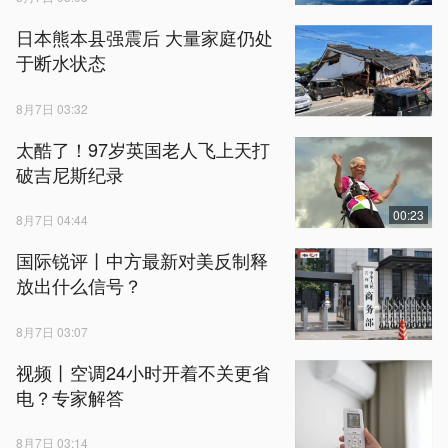
日本熊本县强震后 大量家庭仍处
于断水状态
8月7日 03:32
太酷了！97岁英国老人飞上天打
破吉尼斯纪录
00:23
8月7日 04:44
国际锐评丨中方最新对美反制释
放出什么信号？
8月7日 03:07
视频丨空调24小时开着不关更省
电？专家解答
8月7日 03:14