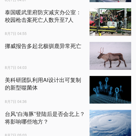
泰国暖武里府防灾减灾办公室：
校园枪击案死亡人数升至7人
8月7日 04:55
挪威报告多起北极驯鹿异常死亡
8月7日 04:03
美科研团队利用AI设计出可复制
的新型噬菌体
8月7日 04:36
台风“白海豚”登陆后是否会北上？
将影响哪些地方？
8月7日 05:03