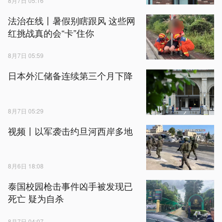
8月7日 05:16
法治在线丨暑假别瞎跟风 这些网
红挑战真的会“卡”住你
8月7日 05:59
日本外汇储备连续第三个月下降
8月7日 05:29
视频丨以军袭击约旦河西岸多地
8月6日 18:08
泰国校园枪击事件凶手被发现已
死亡 疑为自杀
8月7日 04:07