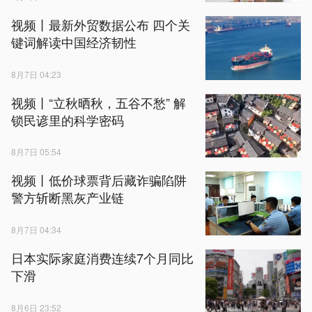
视频丨最新外贸数据公布 四个关
键词解读中国经济韧性
8月7日 04:23
视频丨“立秋晒秋，五谷不愁” 解
锁民谚里的科学密码
8月7日 05:54
视频丨低价球票背后藏诈骗陷阱
警方斩断黑灰产业链
8月7日 04:34
日本实际家庭消费连续7个月同比
下滑
8月6日 23:52