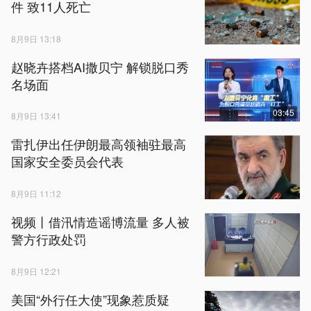
件 致11人死亡
8月9日 13:18
赵晓卉搭档AI撒贝宁 解锁脱口秀
名场面
03:45
8月9日 13:41
雷扎伊出任伊朗最高领袖驻最高
国家安全委员会代表
8月9日 11:12
视频丨借汛情造谣博流量 多人被
警方行政处罚
8月9日 12:21
美国“外行任大使”现象惹质疑