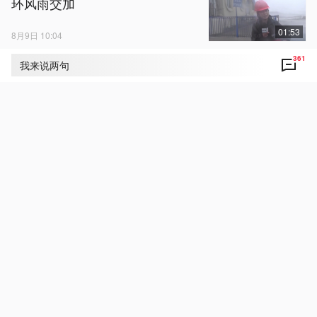
环风雨交加
01:53
8月9日 10:04
361
香港刷新1884年以来最高气温纪
我来说两句
录
8月9日 09:40
台风“白海豚”在浙江乐清二次登陆
8月9日 10:47
视频丨台风“白海豚”登陆 各地各
部门全力应对
8月9日 11:30
焦点访谈丨多彩暑期生活 沉浸式