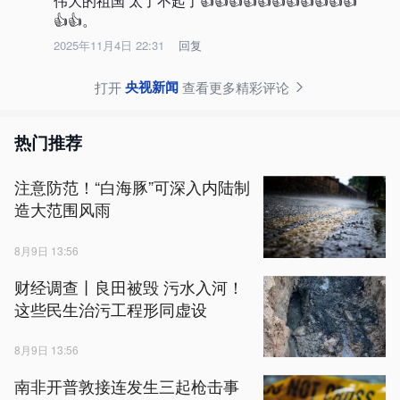
伟大的祖国 太了不起了👍👍👍👍👍👍👍👍👍👍👍
👍👍。
2025年11月4日 22:31
回复
央视新闻
打开
查看更多精彩评论
热门推荐
注意防范！“白海豚”可深入内陆制
造大范围风雨
8月9日 13:56
财经调查丨良田被毁 污水入河！
这些民生治污工程形同虚设
8月9日 13:56
南非开普敦接连发生三起枪击事