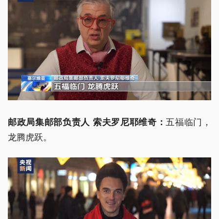
五福临门，
邮政局集邮部负责人 索夫罗尼耶维奇：
龙腾虎跃。