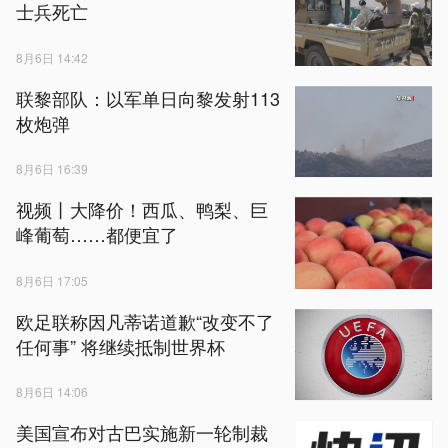
士兵死亡
8月6日 14:42
联黎部队：以军单日向黎发射113
枚炮弹
8月6日 16:39
视频丨大降价！西瓜、鸭梨、巨
峰葡萄……都便宜了
8月6日 17:05
欧足联称因凡蒂诺道歉“改变不了
任何事” 将继续抵制世界杯
8月6日 14:06
美国宣布对古巴实施新一轮制裁