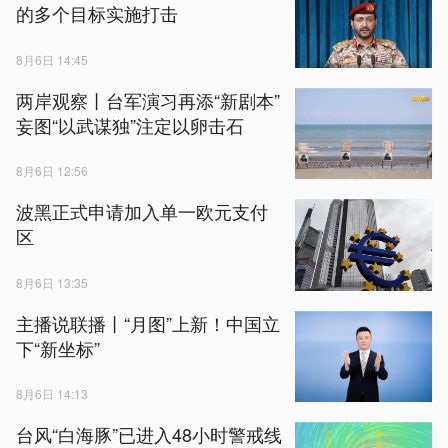
的多个目标实施打击
8月6日 14:45
两岸观察丨台军演习再添“新剧本”
妄图“以武谋独”注定以卵击石
8月6日 12:56
波黑正式申请加入单一欧元支付
区
8月6日 13:35
主播说联播丨“月图”上新！中国立
下“新坐标”
8月6日 14:13
台风“白海豚”已进入48小时警戒线