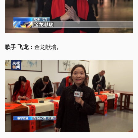
金龙献瑞。
歌手 飞龙：