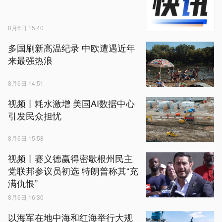
8月6日 15:40
多国刷新高温纪录 中欧遭遇近年
来最强热浪
8月6日 14:51
视频丨耗水激增 美国AI数据中心
引发民众担忧
8月6日 15:58
视频丨赛义德赢得密歇根州民主
党联邦参议员初选 特朗普称其“充
满仇恨”
8月6日 16:30
以海军在地中海和红海举行大规