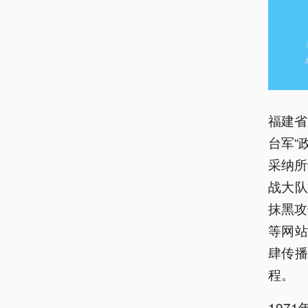
福建省
台军“
采纳所
战大队
抹黑攻
等网
肆传播
程。
197