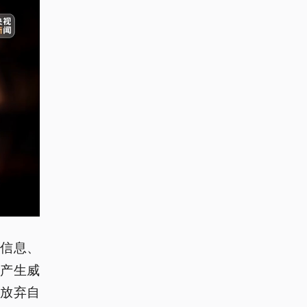
用信息、
产生威
放弃自