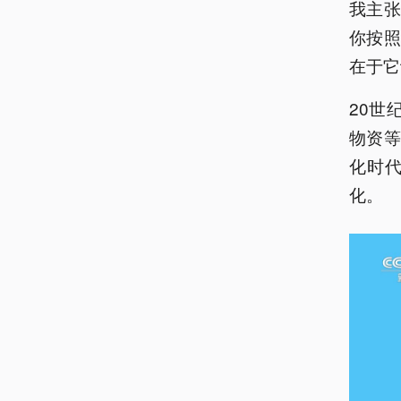
我主
你按
在于它
20世
物资
化时
化。