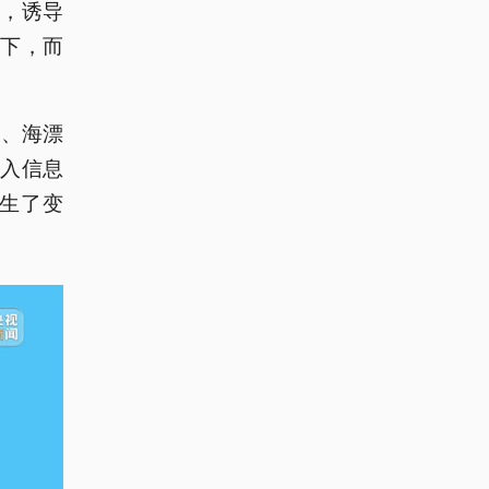
，诱导
下，而
单、海漂
入信息
生了变