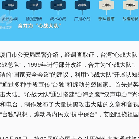
厦门市公安局民警介绍，经调查取证，台湾“心战大队
政战总队”，1999年进行部分改组，合并为“心战大队”
谓的“国家安全会议”的建议，利用“心战大队”开展认知
”通过多种手段宣传“台独”和煽动分裂国家。首先是
击大陆。“心战大队”通过搭建“台海之鹰”“汉声电台”“光
站和电台，制作发布了大量抹黑攻击大陆的文章和音视
“台独”思想，煽动岛内民众“抗中保台”，妄图阻挠祖
1年10月25日，第26届联合国大会以压倒性多数通过第2