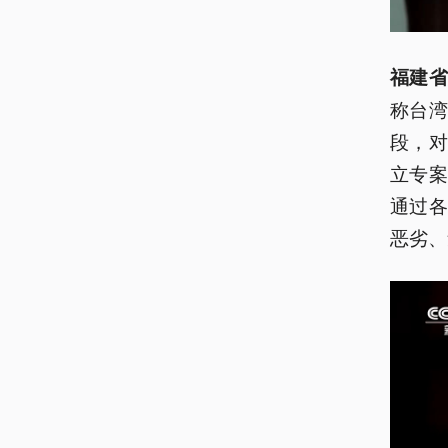
福建省
称台
段，
立专案
通过
恶劣、