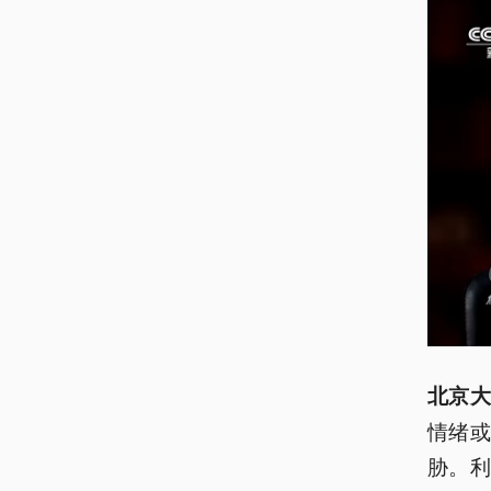
北京大
情绪
胁。