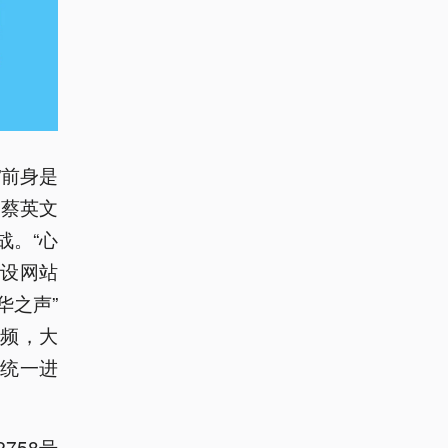
”前身是
。蔡英文
战。“心
架设网站
华之声”
频，大
国统一进
758号