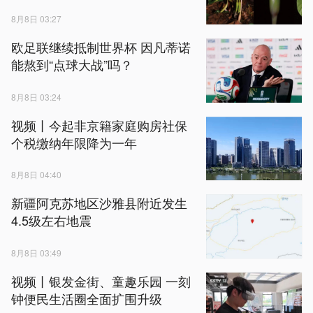
8月8日 03:27
欧足联继续抵制世界杯 因凡蒂诺
能熬到“点球大战”吗？
8月8日 03:24
视频丨今起非京籍家庭购房社保
个税缴纳年限降为一年
8月8日 04:40
新疆阿克苏地区沙雅县附近发生
4.5级左右地震
8月8日 03:49
视频丨银发金街、童趣乐园 一刻
钟便民生活圈全面扩围升级