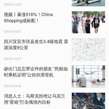
8月8日 04:23
视频丨暴涨516%！China
Shopping成标配！
8月8日 04:47
四川宜宾市珙县发生3.4级地震 震
源深度9公里
8月8日 04:27
@出门总忘带证件的朋友 “民航临
时乘机证明”让你丝滑登机
8月8日 04:42
消息人士：马斯克拒绝让乌克兰
用“星链”打击俄境内目标