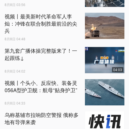
8月8日 03:56
视频丨最美新时代革命军人李
灿：冲锋在联合制胜最前沿的尖
兵
8月8日 04:48
第九套广播体操完整版来了！一
起跟练↓
04:03
8月8日 04:02
视频丨个头小、反应快、装备灵
056A型护卫舰：航母“贴身护卫”
8月8日 04:33
乌称基辅市拉响防空警报 俄称多
地有导弹来袭