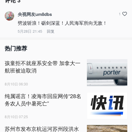
评论
3
央视网友um8dbs
1
劈波斩浪！砺剑深蓝！人民海军所向无敌！
5月28日 21:45
回复
热门推荐
孩童拒不就座系安全带 加拿大一
航班被迫取消
8月10日 06:30
纯属谣言！凌海市回应网传“28名
务农人员中暑死亡”
8月10日 07:25
苏州市发布京杭运河苏州段洪水