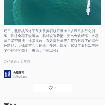
近日，北部战区海军某支队黄石舰开展海上多课目实战化训
练。训练全程不设脚本、临机设置险情，突出专攻精练，各项
课目紧密衔接、连贯实施，有效提升单舰在复杂环境下的综合
攻防能力，锤炼官兵过硬战斗作风。网友：起猛了看到军舰画
了个标准的圆！（来源：中国军号）
责任编辑：
关美璐
央视新闻
我用心你放心
1