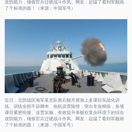
攻防能力，锤炼官兵过硬战斗作风。网友：起猛了看到军舰画
了个标准的圆！（来源：中国军号）
近日，北部战区海军某支队黄石舰开展海上多课目实战化训
练。训练全程不设脚本、临机设置险情，突出专攻精练，各项
课目紧密衔接、连贯实施，有效提升单舰在复杂环境下的综合
攻防能力，锤炼官兵过硬战斗作风。网友：起猛了看到军舰画
了个标准的圆！（来源：中国军号）