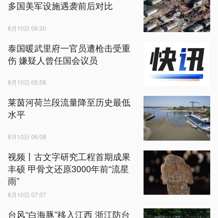
多国美军设施遇袭前后对比
8月10日 06:30
泰国暖武里府一官员遭枪击受重
伤 嫌疑人曾任国会议员
8月10日 05:58
莱茵河荷兰段流量降至历史最低
水平
8月10日 06:08
视频丨古文字研究工程首期成果
丰硕 甲骨文还原3000年前“流星
雨”
8月10日 07:07
台风“白海豚”移入江西 浙江防台