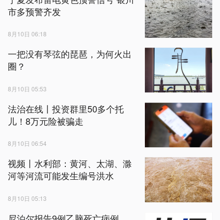
市多预警齐发
8月10日 06:18
一把没有琴弦的琵琶，为何火出
圈？
8月10日 05:53
法治在线丨投资群里50多个托
儿！8万元险被骗走
8月10日 06:54
视频丨水利部：黄河、太湖、滁
河等河流可能发生编号洪水
8月10日 05:13
尼泊尔报告9例乙脑死亡病例