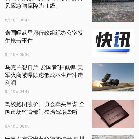
风应急响应降为Ⅱ级
8月10日 06:47
泰国暖武里府行政组织办公室发
生枪击事件
8月10日 05:30
乌克兰想自产“爱国者”拦截弹 美
军火商被曝顾虑低成本生产冲击
利润
8月10日 04:48
驾校抱团涨价、协会牵头串谋 全
国市场监管部门整治驾培垄断
8月10日 06:00
宁夏发布雷电黄色预警信号 银川