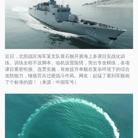
近日，北部战区海军某支队黄石舰开展海上多课目实战化训
练。训练全程不设脚本、临机设置险情，突出专攻精练，各项
课目紧密衔接、连贯实施，有效提升单舰在复杂环境下的综合
攻防能力，锤炼官兵过硬战斗作风。网友：起猛了看到军舰画
了个标准的圆！（来源：中国军号）