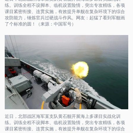
练。训练全程不设脚本、临机设置险情，突出专攻精练，各项
课目紧密衔接、连贯实施，有效提升单舰在复杂环境下的综合
攻防能力，锤炼官兵过硬战斗作风。网友：起猛了看到军舰画
了个标准的圆！（来源：中国军号）
近日，北部战区海军某支队黄石舰开展海上多课目实战化训
练。训练全程不设脚本、临机设置险情，突出专攻精练，各项
课目紧密衔接、连贯实施，有效提升单舰在复杂环境下的综合