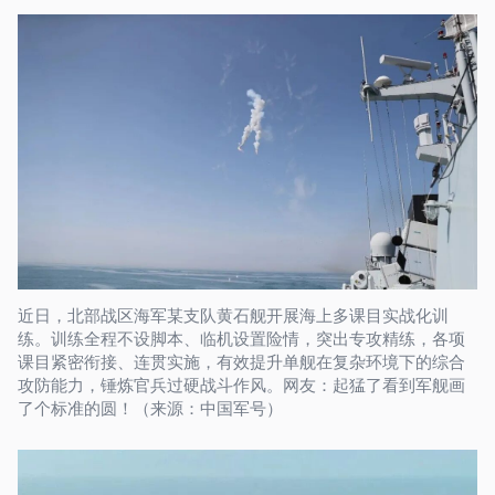
近日，北部战区海军某支队黄石舰开展海上多课目实战化训
练。训练全程不设脚本、临机设置险情，突出专攻精练，各项
课目紧密衔接、连贯实施，有效提升单舰在复杂环境下的综合
攻防能力，锤炼官兵过硬战斗作风。网友：起猛了看到军舰画
了个标准的圆！（来源：中国军号）