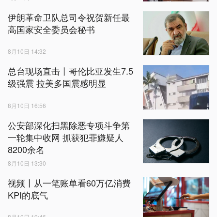
伊朗革命卫队总司令祝贺新任最
高国家安全委员会秘书
8月10日 14:32
总台现场直击丨哥伦比亚发生7.5
级强震 拉美多国震感明显
8月10日 16:56
公安部深化扫黑除恶专项斗争第
一轮集中收网 抓获犯罪嫌疑人
8200余名
8月10日 13:30
视频丨从一笔账单看60万亿消费
KPI的底气
8月10日 19:46