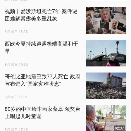
视频丨爱泼斯坦死亡7年 案件谜
团难解暴露美多重乱象
8月10日 18:38
西欧今夏持续遭遇极端高温和干
旱
8月10日 15:35
哥伦比亚地震已致77人死亡 政府
宣布进入“国家灾难状态”
8月10日 17:01
80岁的中国绘本画家蔡皋 领奖台
上唱起儿时童谣
02:37
8月10日 17:16