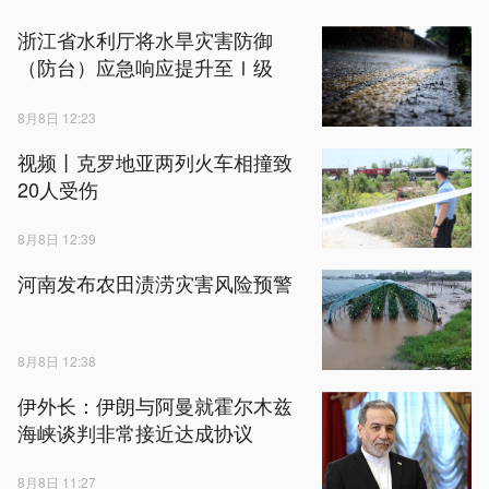
浙江省水利厅将水旱灾害防御
（防台）应急响应提升至Ⅰ级
8月8日 12:23
视频丨克罗地亚两列火车相撞致
20人受伤
8月8日 12:39
河南发布农田渍涝灾害风险预警
8月8日 12:38
伊外长：伊朗与阿曼就霍尔木兹
海峡谈判非常接近达成协议
8月8日 11:27