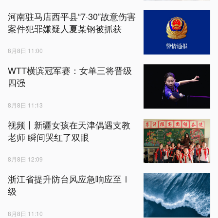
河南驻马店西平县“7·30”故意伤害
案件犯罪嫌疑人夏某钢被抓获
8月8日 11:00
WTT横滨冠军赛：女单三将晋级
四强
8月8日 11:13
视频丨新疆女孩在天津偶遇支教
老师 瞬间哭红了双眼
8月8日 12:09
浙江省提升防台风应急响应至Ⅰ
级
8月8日 11:10