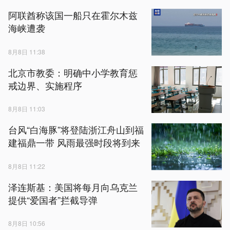
阿联酋称该国一船只在霍尔木兹
海峡遭袭
8月8日 11:38
北京市教委：明确中小学教育惩
戒边界、实施程序
8月8日 11:03
台风“白海豚”将登陆浙江舟山到福
建福鼎一带 风雨最强时段将到来
8月8日 11:22
泽连斯基：美国将每月向乌克兰
提供“爱国者”拦截导弹
8月8日 10:56