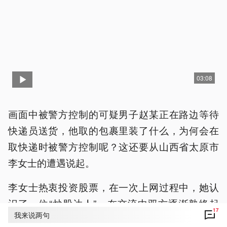
03:08
画面中被警方控制的可疑男子赵某正在路边等待
快递员送货，他取的包裹里装了什么，为何会在
取快递时被警方控制呢？这还要从山西省太原市
李女士的遭遇说起。
李女士热衷投资股票，在一次上网过程中，她认
识了一位“炒股达人”，在交流中双方逐渐熟络起
17
我来说两句
来，不仅如此，对方的投资经验也令李女士折