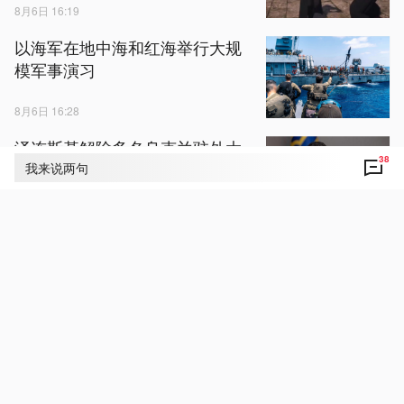
8月6日 16:19
以海军在地中海和红海举行大规
模军事演习
8月6日 16:28
泽连斯基解除多名乌克兰驻外大
38
使职务
我来说两句
8月6日 14:35
视频丨胡塞武装称对沙特在也门
的多个目标实施打击
8月6日 14:45
台风“白海豚”已进入48小时警戒线
进入东海后强度或再度加强