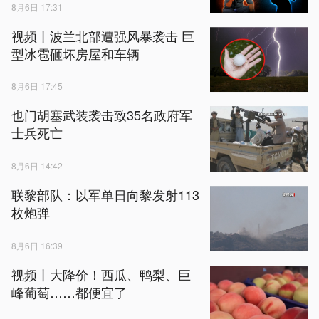
8月6日 17:31
视频丨波兰北部遭强风暴袭击 巨
型冰雹砸坏房屋和车辆
8月6日 17:45
也门胡塞武装袭击致35名政府军
士兵死亡
8月6日 14:42
联黎部队：以军单日向黎发射113
枚炮弹
8月6日 16:39
视频丨大降价！西瓜、鸭梨、巨
峰葡萄……都便宜了