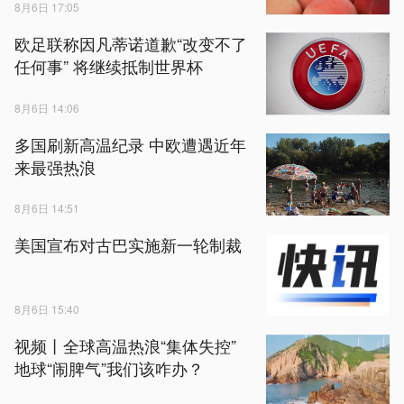
8月6日 17:05
欧足联称因凡蒂诺道歉“改变不了
任何事” 将继续抵制世界杯
8月6日 14:06
多国刷新高温纪录 中欧遭遇近年
来最强热浪
8月6日 14:51
美国宣布对古巴实施新一轮制裁
8月6日 15:40
视频丨全球高温热浪“集体失控”
地球“闹脾气”我们该咋办？