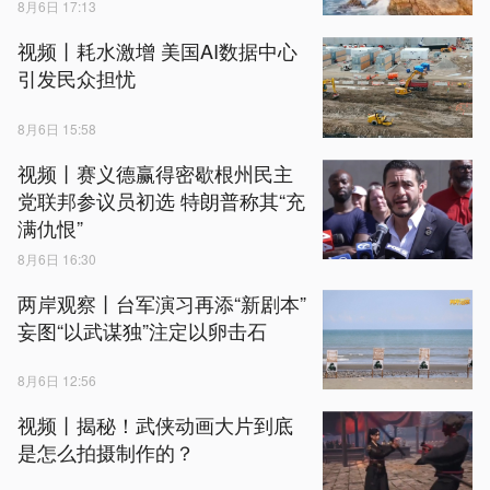
8月6日 17:13
视频丨耗水激增 美国AI数据中心
引发民众担忧
8月6日 15:58
视频丨赛义德赢得密歇根州民主
党联邦参议员初选 特朗普称其“充
满仇恨”
8月6日 16:30
两岸观察丨台军演习再添“新剧本”
妄图“以武谋独”注定以卵击石
8月6日 12:56
视频丨揭秘！武侠动画大片到底
是怎么拍摄制作的？