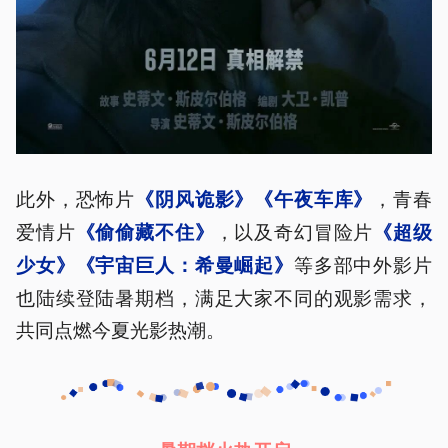
此外，恐怖片
，青春
《阴风诡影》《午夜车库》
爱情片
，以及奇幻冒险片
《偷偷藏不住》
《超级
等多部中外影片
少女》《宇宙巨人：希曼崛起》
也陆续登陆暑期档，满足大家不同的观影需求，
共同点燃今夏光影热潮。