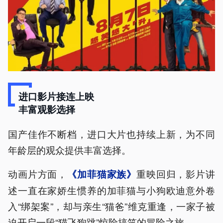
进口影片接连上映
丰富观影选择
国产佳作不断档，进口大片也持续上新，为不同
年龄层的观众提供丰富选择。
动画片方面，
重映回归，影片讲
《加菲猫家族》
述一直在家娇生惯养的加菲猫与小狗欧迪意外卷
入“绑架案”，却与亲生“猫爸”维克重逢，一家子被
迫开启一段“猫飞狗跳”惊险搞笑的冒险之旅。