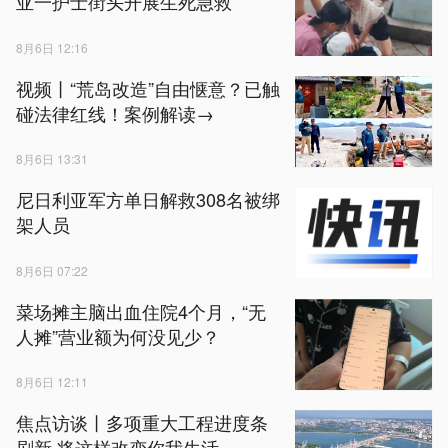
亚一护士街头开展生死急救
8月6日 12:16
视频丨“荒岛改造”自由惬意？已触
碰法律红线！案例解读→
8月6日 13:31
尼日利亚军方单日解救308名被绑
架人员
8月6日 07:22
菜场摊主脑出血住院4个月，“无
人摊”营业额为何没见少？
8月6日 12:11
焦点访谈丨多项重大工程进度条
刷新 将这样改变你我生活