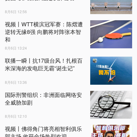
8月6日 12:56
视频丨WTT横滨冠军赛：陈熠遭
逆转无缘8强 向鹏将对阵张本智
和
8月6日 13:24
联播一瞬丨抗17级台风！扎根百
米深海的发电巨无霸“诞生记”
8月6日 13:36
国际刑警组织：非洲面临网络安
全威胁加剧
8月6日 12:10
视频丨佛得角门将亮相智利俱乐
部主场 收获全场热烈欢迎