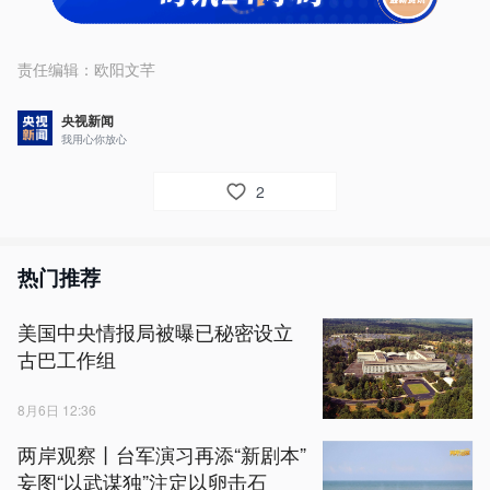
责任编辑：
欧阳文芊
央视新闻
我用心你放心
2
热门推荐
美国中央情报局被曝已秘密设立
古巴工作组
8月6日 12:36
两岸观察丨台军演习再添“新剧本”
妄图“以武谋独”注定以卵击石