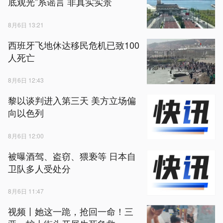
底观光”系谣言 非真实实景
8月6日 13:21
西班牙飞地休达移民危机已致100
人死亡
8月6日 12:43
黎以谈判进入第三天 美方立场偏
向以色列
8月6日 12:00
被曝酒驾、盗窃、猥亵等 日本自
卫队多人受处分
8月6日 11:47
视频丨她这一跪，抢回一命！三