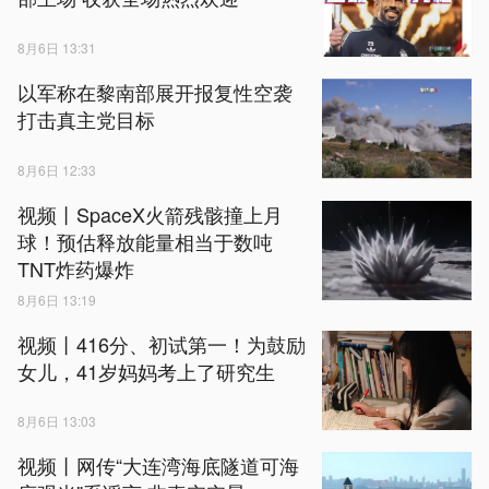
8月6日 13:31
以军称在黎南部展开报复性空袭
打击真主党目标
8月6日 12:33
视频丨SpaceX火箭残骸撞上月
球！预估释放能量相当于数吨
TNT炸药爆炸
8月6日 13:19
视频丨416分、初试第一！为鼓励
女儿，41岁妈妈考上了研究生
8月6日 13:03
视频丨网传“大连湾海底隧道可海