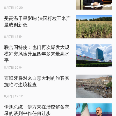
8月7日 10:20
受高温干旱影响 法国籽粒玉米产
量或创新低
8月7日 13:54
联合国特使：也门再次爆发大规
模冲突风险升至四年多来最高水
平
8月7日 20:04
西班牙将对来自意大利的旅客实
施临时边境检查
8月7日 19:12
伊朗总统：伊方未在涉谅解备忘
录的谈判中作任何让步