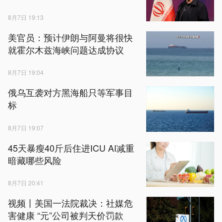
8月7日 19:13
美官员：预计伊朗与阿曼将很快
就霍尔木兹海峡问题达成协议
8月7日 19:04
俄乌互袭对方黑海船只等军事目
标
8月7日 19:07
45天暴瘦40斤后住进ICU AI减重
暗藏哪些风险
8月7日 20:41
视频丨美国一法院裁决：社媒危
害健康 “元”公司被判天价罚款