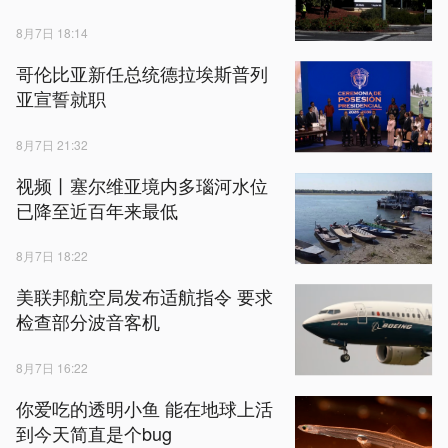
8月7日 18:14
哥伦比亚新任总统德拉埃斯普列
亚宣誓就职
8月7日 21:32
视频丨塞尔维亚境内多瑙河水位
已降至近百年来最低
8月7日 18:22
美联邦航空局发布适航指令 要求
检查部分波音客机
8月7日 16:22
你爱吃的透明小鱼 能在地球上活
到今天简直是个bug