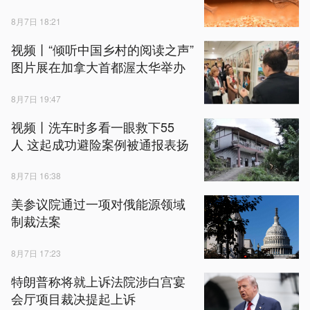
8月7日 18:21
视频丨“倾听中国乡村的阅读之声”
图片展在加拿大首都渥太华举办
8月7日 19:47
视频丨洗车时多看一眼救下55
人 这起成功避险案例被通报表扬
8月7日 16:38
美参议院通过一项对俄能源领域
制裁法案
8月7日 17:23
特朗普称将就上诉法院涉白宫宴
会厅项目裁决提起上诉