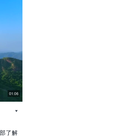
01:06
部了解