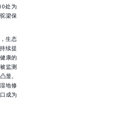
0处为
北驼梁保
%，生态
持续提
健康的
被监测
效凸显。
湿地修
口成为