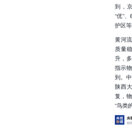
到，
“优”
护区等
黄河流
质量
升，
指示
到。中
陕西
复，
“鸟类
央
我