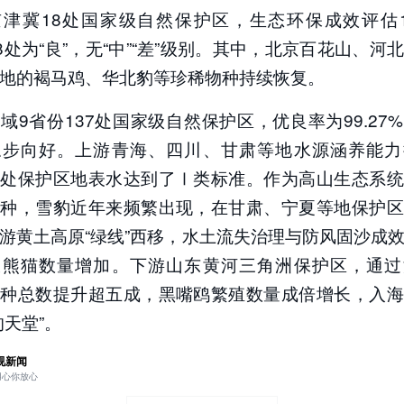
京津冀18处国家级自然保护区，生态环保成效评估1
、8处为“良”，无“中”“差”级别。其中，北京百花山、河
地的褐马鸡、华北豹等珍稀物种持续恢复。
域9省份137处国家级自然保护区，优良率为99.27
稳步向好。上游青海、四川、甘肃等地水源涵养能力
多处保护区地表水达到了Ⅰ类标准。作为高山生态系统
物种，雪豹近年来频繁出现，在甘肃、宁夏等地保护区
游黄土高原“绿线”西移，水土流失治理与防风固沙成
大熊猫数量增加。下游山东黄河三角洲保护区，通过
物种总数提升超五成，黑嘴鸥繁殖数量成倍增长，入海
的天堂”。
视新闻
用心你放心